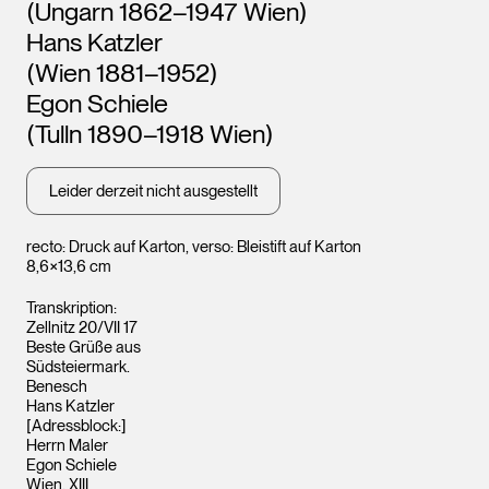
Leopold Museum,
Leopo
(Ungarn 1862–1947 Wien)
Wien
Wien
Hans Katzler
(Wien 1881–1952)
Egon Schiele
(Tulln 1890–1918 Wien)
Leider derzeit nicht ausgestellt
recto: Druck auf Karton, verso: Bleistift auf Karton
8,6×13,6 cm
Transkription:
Zellnitz 20/VII 17
Beste Grüße aus
Südsteiermark.
Benesch
Hans Katzler
[Adressblock:]
Herrn Maler
Egon Schiele
Wien, XIII