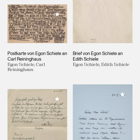
Meiner Sammlung hinzufügen
Postkarte von Egon Schiele an
Brief von Egon Schiele an
Carl Reininghaus
Edith Schiele
Egon Schiele, Carl
Egon Schiele, Edith Schiele
Reininghaus
Meiner 
Meiner Sammlung hinzufügen