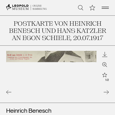
Open 
Meine Sammlu
ONLINE
Suche
SAMMLUNG
POSTKARTE VON HEINRICH
BENESCH UND HANS KATZLER
AN EGON SCHIELE
, 20.07.1917
Downl
Zoom
Star
1
/
2
Künstler*innen
Heinrich Benesch