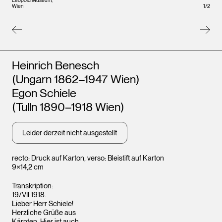
Leopo
Leopold Museum,
Wien
1
/
2
Wien
Künstler*innen
Heinrich Benesch
(Ungarn 1862–1947 Wien)
Egon Schiele
(Tulln 1890–1918 Wien)
Leider derzeit nicht ausgestellt
recto: Druck auf Karton, verso: Bleistift auf Karton
9×14,2 cm
Transkription:
19/VII 1918.
Lieber Herr Schiele!
Herzliche Grüße aus
Kärnten. Hier ist auch