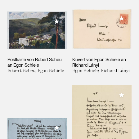
Meiner 
Meiner Sammlung hinzufügen
Postkarte von Robert Scheu
Kuvert von Egon Schiele an
an Egon Schiele
Richard Lányi
Robert Scheu, Egon Schiele
Egon Schiele, Richard Lányi
Meiner 
Meiner Sammlung hinzufügen