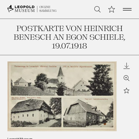
Open 
Meine Sammlu
ONLINE
Suche
SAMMLUNG
POSTKARTE VON HEINRICH
BENESCH AN EGON SCHIELE
,
19.07.1918
Downl
Zoom
Star