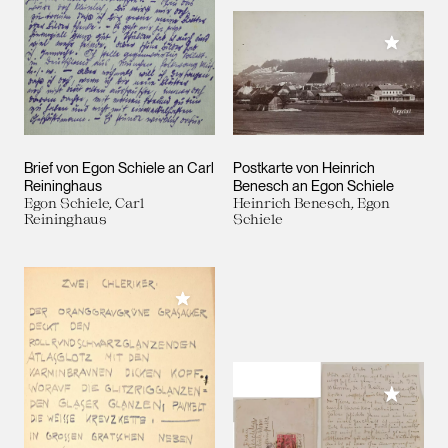
Meiner 
Brief von Egon Schiele an Carl
Postkarte von Heinrich
Reininghaus
Benesch an Egon Schiele
Egon Schiele, Carl
Heinrich Benesch, Egon
Reininghaus
Schiele
Meiner Sammlung hinzufügen
Meiner 