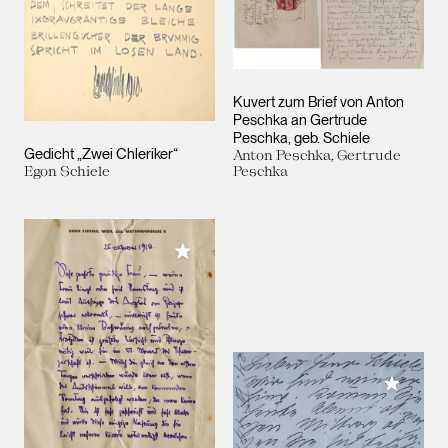
Kuvert zum Brief von Anton
Peschka an Gertrude
Peschka, geb. Schiele
Gedicht „Zwei Chleriker“
Anton Peschka, Gertrude
Egon Schiele
Peschka
Meiner Sammlung hinzufügen
Meiner 