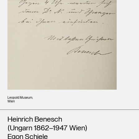
Leopold Museum,
Wien
Künstler*innen
Heinrich Benesch
(Ungarn 1862–1947 Wien)
Egon Schiele