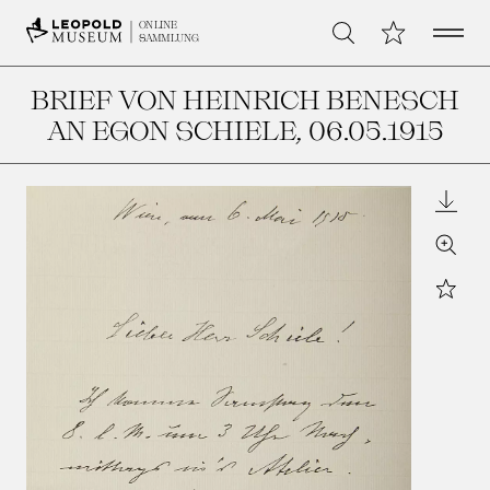
Open 
Meine Sammlu
ONLINE
Suche
SAMMLUNG
BRIEF VON HEINRICH BENESCH
AN EGON SCHIELE
, 06.05.1915
Downl
Zoom
Star