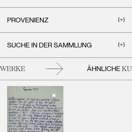
PROVENIENZ
SUCHE IN DER SAMMLUNG
ÄHNLICHE
ERKE
KUN
Meiner Sammlung hinzufügen