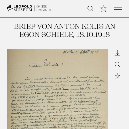
Open 
Meine Sammlu
ONLINE
Suche
SAMMLUNG
BRIEF VON ANTON KOLIG AN
EGON SCHIELE
, 18.10.1918
Downl
Zoom
Star