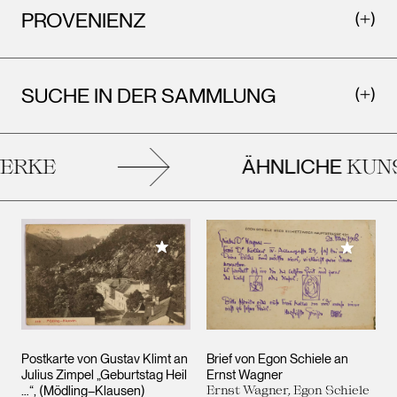
PROVENIENZ
SUCHE IN DER SAMMLUNG
ÄHNLICHE
RKE
KUNS
Meiner Sammlung hinzufügen
Meiner 
Postkarte von Gustav Klimt an
Brief von Egon Schiele an
Julius Zimpel „Geburtstag Heil
Ernst Wagner
…“, (Mödling–Klausen)
Ernst Wagner, Egon Schiele