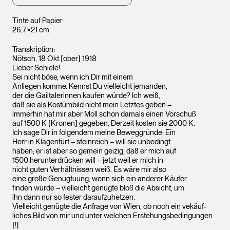
Tinte auf Papier
26,7×21 cm
Transkription:
Nötsch, 18 Okt.[ober] 1918
Lieber Schiele!
Sei nicht böse, wenn ich Dir mit einem
Anliegen komme. Kennst Du vielleicht jemanden,
der die Gailtalerinnen kaufen würde? Ich weiß,
daß sie als Kostümbild nicht mein Letztes geben –
immerhin hat mir aber Moll schon damals einen Vorschuß
auf 1500 K [Kronen] gegeben. Derzeit kosten sie 2000 K.
Ich sage Dir in folgendem meine Beweggründe: Ein
Herr in Klagenfurt – steinreich – will sie unbedingt
haben; er ist aber so gemein geizig, daß er mich auf
1500 herunterdrücken will – jetzt weil er mich in
nicht guten Verhältnissen weiß. Es wäre mir also
eine große Genugtuung, wenn sich ein anderer Käufer
finden würde – vielleicht genügte bloß die Absicht, um
ihn dann nur so fester daraufzuhetzen.
Vielleicht genügte die Anfrage von Wien, ob noch ein vekäuf-
liches Bild von mir und unter welchen Erstehungsbedingungen
[!]