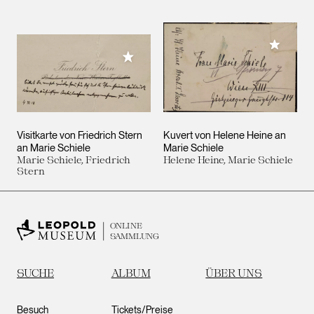
Meiner 
Meiner Sammlung hinzufügen
Visitkarte von Friedrich Stern
Kuvert von Helene Heine an
an Marie Schiele
Marie Schiele
Marie Schiele, Friedrich
Helene Heine, Marie Schiele
Stern
ONLINE
SAMMLUNG
SUCHE
ALBUM
ÜBER UNS
Besuch
Tickets/Preise