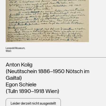
Leopold Museum,
Wien
Künstler*innen
Anton Kolig
(Neutitschein 1886–1950 Nötsch im
Gailtal)
Egon Schiele
(Tulln 1890–1918 Wien)
Leider derzeit nicht ausgestellt