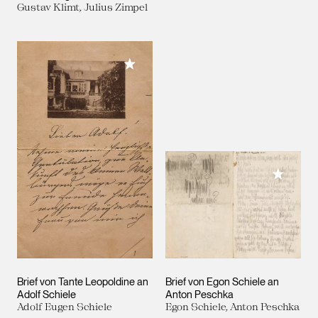
Gustav Klimt, Julius Zimpel
Meiner Sammlung hinzufügen
Meiner 
Brief von Tante Leopoldine an
Brief von Egon Schiele an
Adolf Schiele
Anton Peschka
Adolf Eugen Schiele
Egon Schiele, Anton Peschka