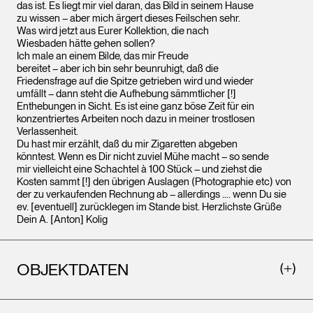
das ist. Es liegt mir viel daran, das Bild in seinem Hause
zu wissen – aber mich ärgert dieses Feilschen sehr.
Was wird jetzt aus Eurer Kollektion, die nach
Wiesbaden hätte gehen sollen?
Ich male an einem Bilde, das mir Freude
bereitet – aber ich bin sehr beunruhigt, daß die
Friedensfrage auf die Spitze getrieben wird und wieder
umfällt – dann steht die Aufhebung sämmtlicher [!]
Enthebungen in Sicht. Es ist eine ganz böse Zeit für ein
konzentriertes Arbeiten noch dazu in meiner trostlosen
Verlassenheit.
Du hast mir erzählt, daß du mir Zigaretten abgeben
könntest. Wenn es Dir nicht zuviel Mühe macht – so sende
mir vielleicht eine Schachtel à 100 Stück – und ziehst die
Kosten sammt [!] den übrigen Auslagen (Photographie etc) von
der zu verkaufenden Rechnung ab – allerdings …. wenn Du sie
ev. [eventuell] zurücklegen im Stande bist. Herzlichste Grüße
Dein A. [Anton] Kolig
OBJEKTDATEN