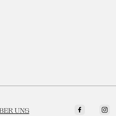
BER UNS
Facebook
Instag