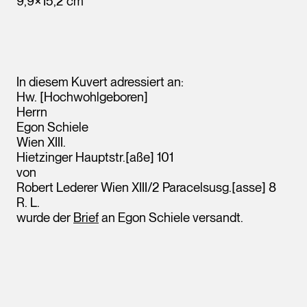
9,9×15,2 cm
In diesem Kuvert adressiert an:
Hw. [Hochwohlgeboren]
Herrn
Egon Schiele
Wien XIII.
Hietzinger Hauptstr.[aße] 101
von
Robert Lederer Wien XIII/2 Paracelsusg.[asse] 8
Leopold Museum,
R. L.
Wien
wurde der
Brief
an Egon Schiele versandt.