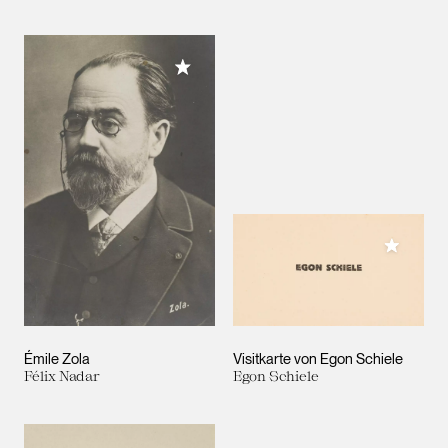
Meiner Sammlung hinzufügen
Meiner 
Émile Zola
Visitkarte von Egon Schiele
Félix Nadar
Egon Schiele