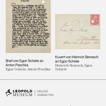
Meiner Sammlung hinzufügen
Meiner 
Kuvert von Heinrich Benesch
Brief von Egon Schiele an
an Egon Schiele
Anton Peschka
Heinrich Benesch, Egon
Egon Schiele, Anton Peschka
Schiele
ONLINE
SAMMLUNG