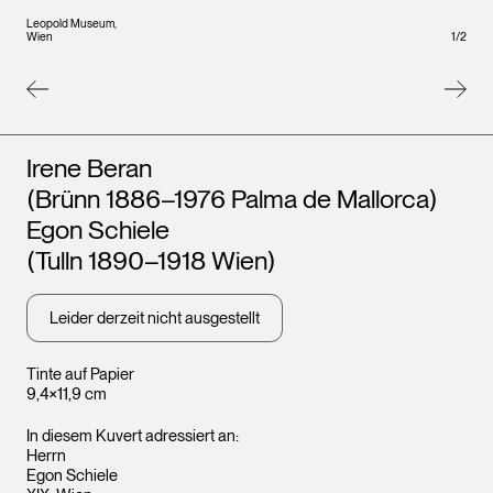
Leopold Museum,
Leopo
Wien
1
/
2
Wien
Künstler*innen
Irene Beran
(Brünn 1886–1976 Palma de Mallorca)
Egon Schiele
(Tulln 1890–1918 Wien)
Leider derzeit nicht ausgestellt
Tinte auf Papier
9,4×11,9 cm
In diesem Kuvert adressiert an:
Herrn
Egon Schiele