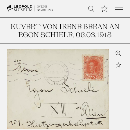
Open 
Meine Sammlu
ONLINE
Suche
SAMMLUNG
KUVERT VON IRENE BERAN AN
EGON SCHIELE
, 06.03.1918
Zoom
Star