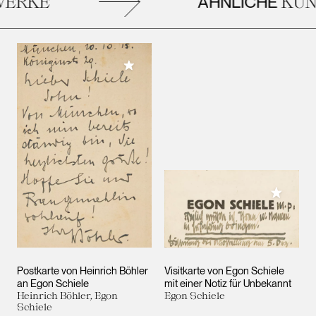
ÄHNLICHE
ERKE
KUN
Meiner Sammlung hinzufügen
Meiner 
Postkarte von Heinrich Böhler
Visitkarte von Egon Schiele
an Egon Schiele
mit einer Notiz für Unbekannt
Heinrich Böhler, Egon
Egon Schiele
Schiele