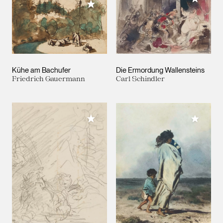
Meiner Sammlung hinzufügen
Kühe am Bachufer
Die Ermordung Wallensteins
Friedrich Gauermann
Carl Schindler
Meiner Sammlung hinzufügen
Meiner 