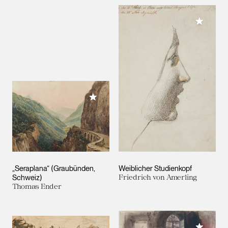
Meiner 
Meiner Sammlung hinzufügen
„Seraplana“ (Graubünden,
Weiblicher Studienkopf
Schweiz)
Friedrich von Amerling
Thomas Ender
Meiner 