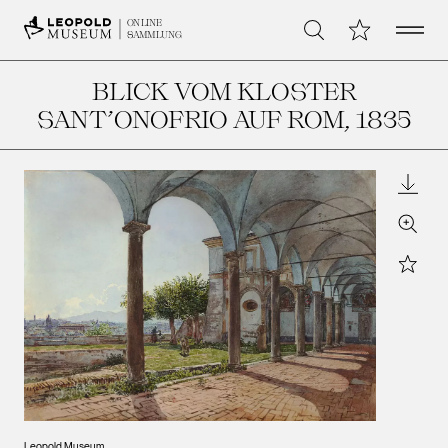
Open 
Meine Sammlu
ONLINE
Suche
SAMMLUNG
BLICK VOM KLOSTER
SANT’ONOFRIO AUF ROM
, 1835
Downl
Zoom
Star
Leopold Museum,