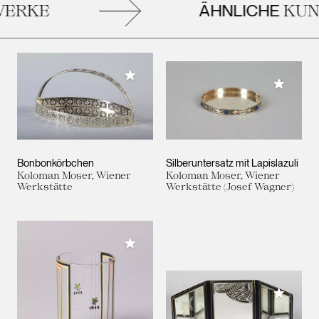
ÄHNLICHE
ERKE
KUN
Meiner Sammlung hinzufügen
Meiner 
Bonbonkörbchen
Silberuntersatz mit Lapislazuli
Koloman Moser, Wiener
Koloman Moser, Wiener
Werkstätte
Werkstätte (Josef Wagner)
Meiner Sammlung hinzufügen
Meiner 