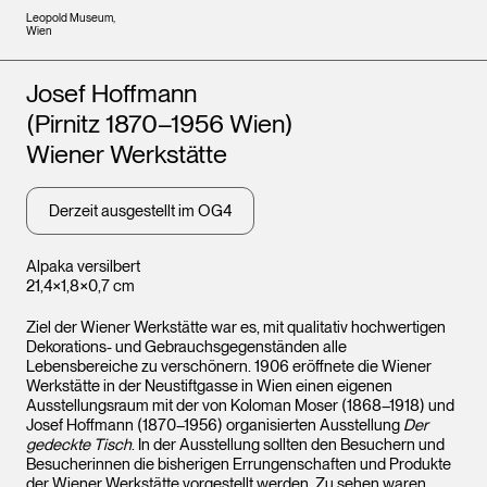
Leopold Museum,
Wien
Künstler*innen
Josef Hoffmann
(Pirnitz 1870–1956 Wien)
Wiener Werkstätte
Derzeit ausgestellt im OG4
Alpaka versilbert
21,4×1,8×0,7 cm
Ziel der Wiener Werkstätte war es, mit qualitativ hochwertigen
Dekorations- und Gebrauchsgegenständen alle
Lebensbereiche zu verschönern. 1906 eröffnete die Wiener
Werkstätte in der Neustiftgasse in Wien einen eigenen
Ausstellungsraum mit der von Koloman Moser (1868–1918) und
Josef Hoffmann (1870–1956) organisierten Ausstellung
Der
gedeckte Tisch
. In der Ausstellung sollten den Besuchern und
Besucherinnen die bisherigen Errungenschaften und Produkte
der Wiener Werkstätte vorgestellt werden. Zu sehen waren