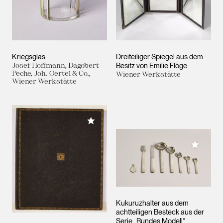
Kriegsglas
Dreiteiliger Spiegel aus dem
Josef Hoffmann, Dagobert
Besitz von Emilie Flöge
Peche, Joh. Oertel & Co.,
Wiener Werkstätte
Wiener Werkstätte
Meiner Sammlung hinzufügen
Meiner 
Kukuruzhalter aus dem
achtteiligen Besteck aus der
Serie „Rundes Modell“