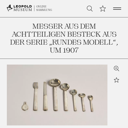
Open 
Meine Sammlu
ONLINE
Suche
SAMMLUNG
MESSER AUS DEM
ACHTTEILIGEN BESTECK AUS
DER SERIE „RUNDES MODELL“
,
UM 1907
Zoom
Star