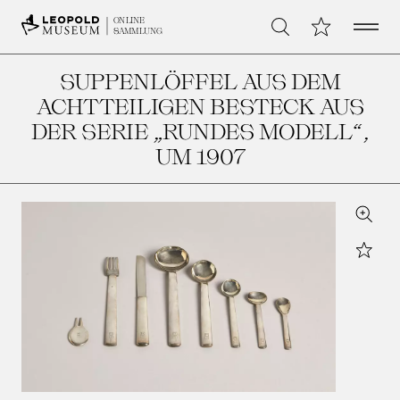
Open 
Meine Sammlu
ONLINE
Suche
SAMMLUNG
SUPPENLÖFFEL AUS DEM
ACHTTEILIGEN BESTECK AUS
DER SERIE „RUNDES MODELL“
,
UM 1907
Zoom
Star