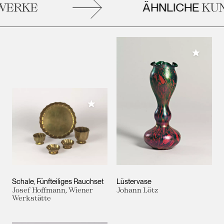
ÄHNLICHE
ERKE
KUN
Meiner 
Meiner Sammlung hinzufügen
Schale, Fünfteiliges Rauchset
Lüstervase
Josef Hoffmann, Wiener
Johann Lötz
Werkstätte