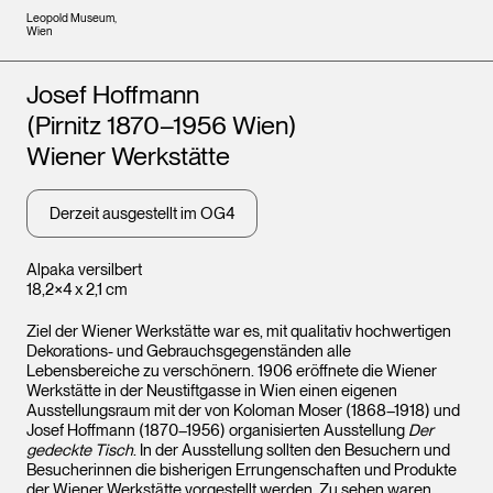
Leopold Museum,
Wien
Künstler*innen
Josef Hoffmann
(Pirnitz 1870–1956 Wien)
Wiener Werkstätte
Derzeit ausgestellt im OG4
Alpaka versilbert
18,2×4 x 2,1 cm
Ziel der Wiener Werkstätte war es, mit qualitativ hochwertigen
Dekorations- und Gebrauchsgegenständen alle
Lebensbereiche zu verschönern. 1906 eröffnete die Wiener
Werkstätte in der Neustiftgasse in Wien einen eigenen
Ausstellungsraum mit der von Koloman Moser (1868–1918) und
Josef Hoffmann (1870–1956) organisierten Ausstellung
Der
gedeckte Tisch
. In der Ausstellung sollten den Besuchern und
Besucherinnen die bisherigen Errungenschaften und Produkte
der Wiener Werkstätte vorgestellt werden. Zu sehen waren