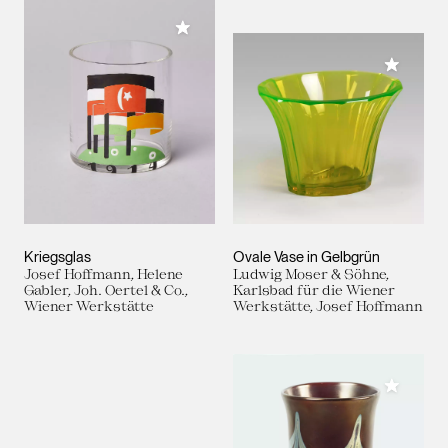
Meiner Sammlung hinzufügen
Meiner 
Kriegsglas
Ovale Vase in Gelbgrün
Josef Hoffmann, Helene
Ludwig Moser & Söhne,
Gabler, Joh. Oertel & Co.,
Karlsbad für die Wiener
Wiener Werkstätte
Werkstätte, Josef Hoffmann
Meiner 