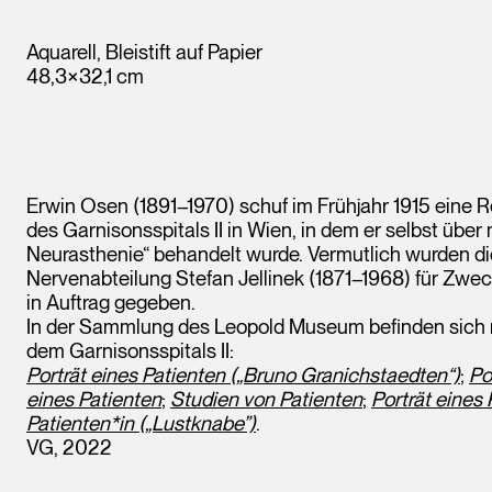
Aquarell, Bleistift auf Papier
48,3×32,1 cm
Erwin Osen (1891–1970) schuf im Frühjahr 1915 eine R
des Garnisonsspitals II in Wien, in dem er selbst üb
Neurasthenie“ behandelt wurde. Vermutlich wurden d
Nervenabteilung Stefan Jellinek (1871–1968) für Zwec
in Auftrag gegeben.
In der Sammlung des Leopold Museum befinden sich n
dem Garnisonsspitals II:
Porträt eines Patienten („Bruno Granichstaedten“)
;
Po
eines Patienten
;
Studien von Patienten
;
Porträt eines
Patienten*in („Lustknabe”)
.
VG, 2022