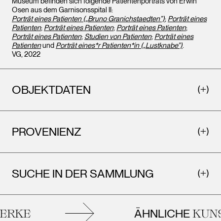
Museum befinden sich folgende Patientenporträts von Erwin
Osen aus dem Garnisonsspital II:
Porträt eines Patienten („Bruno Granichstaedten”)
;
Porträt eines
Patienten
;
Porträt eines Patienten
;
Porträt eines Patienten
;
Porträt eines Patienten
;
Studien von Patienten
;
Porträt eines
Patienten
und
Porträt eines*r Patienten*in („Lustknabe”)
.
VG, 2022
OBJEKTDATEN
PROVENIENZ
SUCHE IN DER SAMMLUNG
ÄHNLICHE
RKE
KUNS