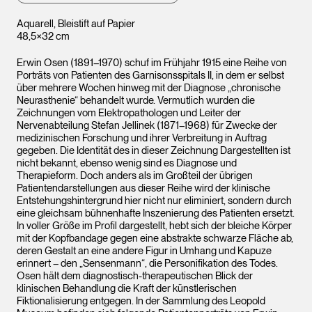
Aquarell, Bleistift auf Papier
48,5×32 cm
Erwin Osen (1891–1970) schuf im Frühjahr 1915 eine Reihe von
Porträts von Patienten des Garnisonsspitals II, in dem er selbst
über mehrere Wochen hinweg mit der Diagnose „chronische
Neurasthenie“ behandelt wurde. Vermutlich wurden die
Zeichnungen vom Elektropathologen und Leiter der
Nervenabteilung Stefan Jellinek (1871–1968) für Zwecke der
medizinischen Forschung und ihrer Verbreitung in Auftrag
gegeben. Die Identität des in dieser Zeichnung Dargestellten ist
nicht bekannt, ebenso wenig sind es Diagnose und
Therapieform. Doch anders als im Großteil der übrigen
Patientendarstellungen aus dieser Reihe wird der klinische
Entstehungshintergrund hier nicht nur eliminiert, sondern durch
eine gleichsam bühnenhafte Inszenierung des Patienten ersetzt.
In voller Größe im Profil dargestellt, hebt sich der bleiche Körper
mit der Kopfbandage gegen eine abstrakte schwarze Fläche ab,
deren Gestalt an eine andere Figur in Umhang und Kapuze
erinnert – den „Sensenmann“, die Personifikation des Todes.
Osen hält dem diagnostisch-therapeutischen Blick der
klinischen Behandlung die Kraft der künstlerischen
Fiktionalisierung entgegen. In der Sammlung des Leopold