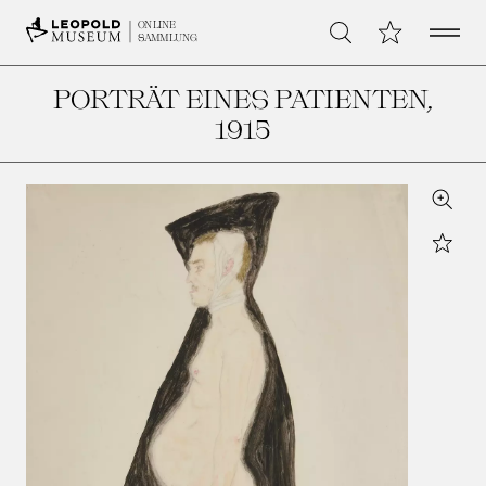
Open 
Meine Sammlu
ONLINE
Suche
SAMMLUNG
PORTRÄT EINES PATIENTEN
,
1915
Zoom
Star