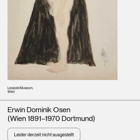
Leopold Museum,
Wien
Künstler*innen
Erwin Dominik Osen
(Wien 1891–1970 Dortmund)
Leider derzeit nicht ausgestellt