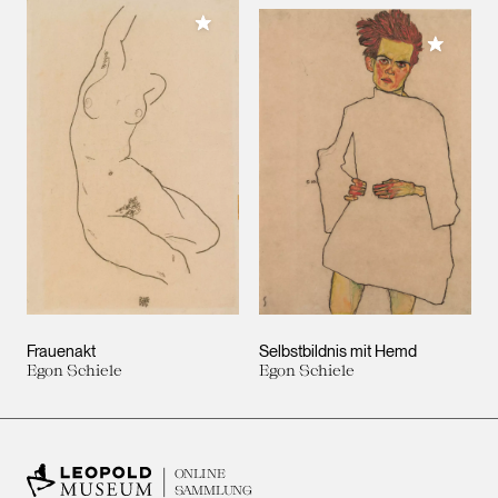
Meiner Sammlung hinzufügen
Meiner 
Frauenakt
Selbstbildnis mit Hemd
Egon Schiele
Egon Schiele
ONLINE
SAMMLUNG