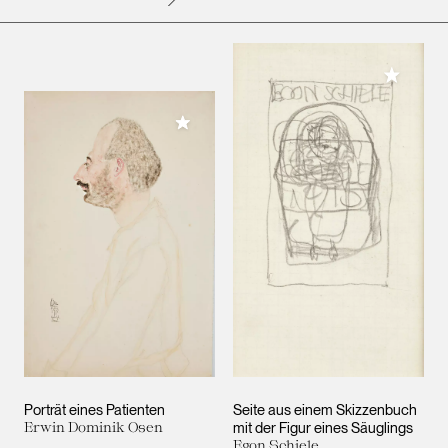
Meiner 
Meiner Sammlung hinzufügen
Porträt eines Patienten
Seite aus einem Skizzenbuch
Erwin Dominik Osen
mit der Figur eines Säuglings
Egon Schiele