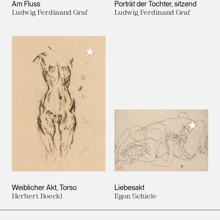
Am Fluss
Porträt der Tochter, sitzend
Ludwig Ferdinand Graf
Ludwig Ferdinand Graf
Meiner Sammlung hinzufügen
Meiner 
Weiblicher Akt, Torso
Liebesakt
Herbert Boeckl
Egon Schiele