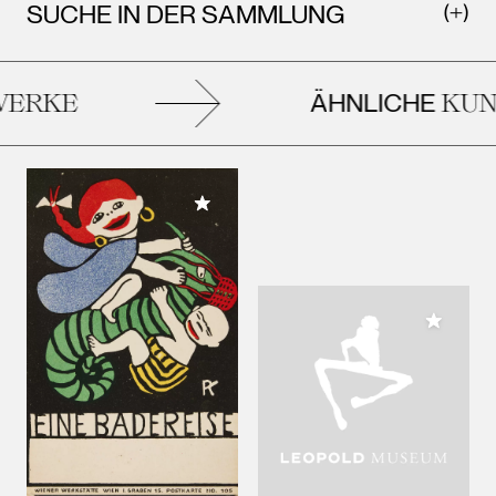
SUCHE IN DER SAMMLUNG
ÄHNLICHE
ERKE
KUN
Meiner Sammlung hinzufügen
Meiner 