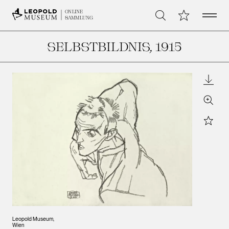
Open 
Meine Sammlu
ONLINE
Suche
SAMMLUNG
SELBSTBILDNIS
, 1915
Downl
Zoom
Star
Leopold Museum,
Wien