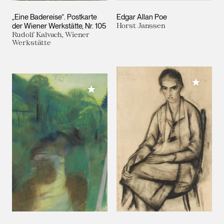
„Eine Badereise“. Postkarte
Edgar Allan Poe
der Wiener Werkstätte, Nr. 105
Horst Janssen
Rudolf Kalvach, Wiener
Werkstätte
Meiner 
Meiner Sammlung hinzufügen