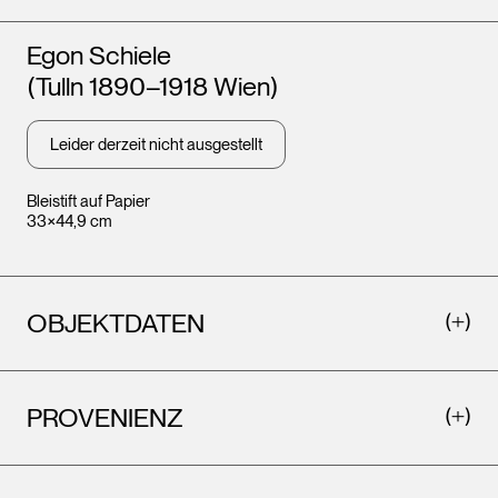
Künstler*innen
Egon Schiele
(Tulln 1890–1918 Wien)
Leider derzeit nicht ausgestellt
Bleistift auf Papier
33×44,9 cm
OBJEKTDATEN
PROVENIENZ