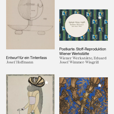
Meiner 
Postkarte: Stoff-Reproduktion
Wiener Werkstätte
Entwurf für ein Tintenfass
Wiener Werkstätte, Eduard
Josef Hoffmann
Josef Wimmer-Wisgrill
Meiner Sammlung hinzufügen
Meiner 