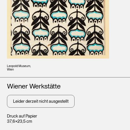
Leopold Museum,
Wien
Künstler*innen
Wiener Werkstätte
Leider derzeit nicht ausgestellt
Druck auf Papier
37,6×23,5 cm