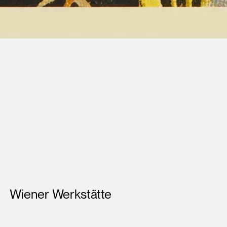
Künstler*innen
Wiener Werkstätte