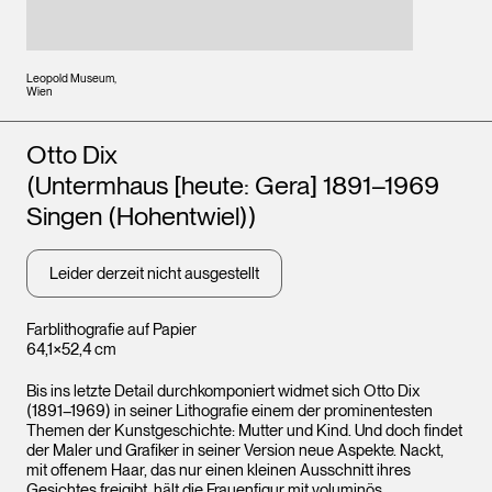
Leopold Museum,
Wien
Künstler*innen
Otto Dix
(Untermhaus [heute: Gera] 1891–1969
Singen (Hohentwiel))
Leider derzeit nicht ausgestellt
Farblithografie auf Papier
64,1×52,4 cm
Bis ins letzte Detail durchkomponiert widmet sich Otto Dix
(1891–1969) in seiner Lithografie einem der prominentesten
Themen der Kunstgeschichte: Mutter und Kind. Und doch findet
der Maler und Grafiker in seiner Version neue Aspekte. Nackt,
mit offenem Haar, das nur einen kleinen Ausschnitt ihres
Gesichtes freigibt, hält die Frauenfigur mit voluminös