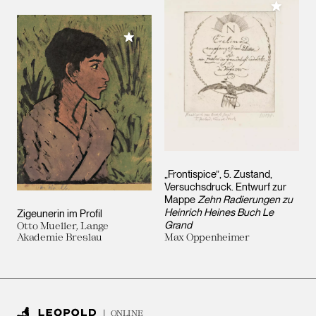
Meiner 
Meiner Sammlung hinzufügen
„Frontispice”, 5. Zustand,
Versuchsdruck. Entwurf zur
Mappe
Zehn Radierungen zu
Heinrich Heines Buch Le
Zigeunerin im Profil
Grand
Otto Mueller, Lange
Akademie Breslau
Max Oppenheimer
ONLINE