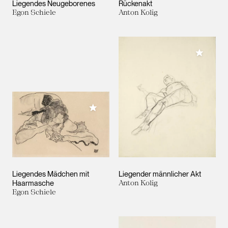
Liegendes Neugeborenes
Rückenakt
Egon Schiele
Anton Kolig
Meiner 
Meiner Sammlung hinzufügen
Liegendes Mädchen mit
Liegender männlicher Akt
Haarmasche
Anton Kolig
Egon Schiele