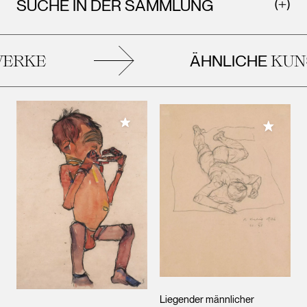
SUCHE IN DER SAMMLUNG
ÄHNLICHE
ERKE
KUNS
Meiner Sammlung hinzufügen
Meiner 
Liegender männlicher