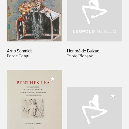
Arno Schmidt
Honoré de Balzac
Peter Sengl
Pablo Picasso
Meiner Sammlung hinzufügen
Meiner 