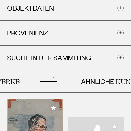
OBJEKTDATEN
PROVENIENZ
SUCHE IN DER SAMMLUNG
ÄHNLICHE
RKE
KUNS
Meiner Sammlung hinzufügen
Meiner 