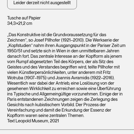
Leider derzeit nicht ausgestellt
Tusche auf Papier
34,3×21,2 cm
„Das Konstruktive ist die Grundvoraussetzung für das
Zeichnen“, so Josef Pillhofer (1921–2010). Die Werkserie der
„Kopfstudien“ nahm ihren Ausgangspunkt in der Pariser Zeit um
1950/51 und setzte sich in Wien in den unmittelbaren Jahren
danach fort. Das zentrale Interesse an der Kopfform als jenem
vom Rumpf abgesetzten Teil des Körpers, der als Sitz des
Geistes und des Verstandes begriffen wird, teilte Pillhofer mit
vielen Künstlerpersönlichkeiten, unter anderem mit Fritz
Wotruba (1907–1975) und Joannis Avramidis (1922–2016).
Wesentlich war dabei der Antrieb, eine Loslösung von der
gesehenen Wirklichkeit zu erreichen sowie eine Überführung
ins Typische und Allgemeingültige vorzunehmen. Einige der in
Paris entstandenen Zeichnungen zeigen die Zerlegung des
Gesichts nach kubistischem Vorbild. Der Prozess der
Vereinfachung und damit die Erkundung der Essenz der
Kopfform waren seine zentralen Themen.
Text Leopold Museum, 2021