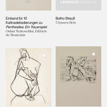
Einband für 10
Botho Strauß
Kaltnadelradierungen zu
Ulysses Belz
Penthesilea. Ein Trauerspiel
Oskar Kokoschka, Edition
de Beauclair
Meiner 
Meiner Sammlung hinzufügen