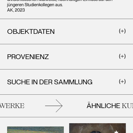
jüngeren Studienkollegen aus.
AK, 2023
OBJEKTDATEN
PROVENIENZ
SUCHE IN DER SAMMLUNG
ÄHNLICHE
ERKE
KUN
Meiner 