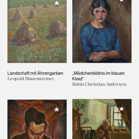
Meiner Sammlung hinzufügen
Landschaft mit Ährengarben
„Mädchenbildnis im blauen
Leopold Blauensteiner
Kleid“
Robin Christian Andersen
Meiner 
Meiner Sammlung hinzufügen