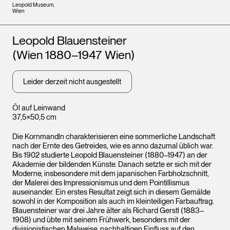
Leopold Museum,
Wien
Künstler*innen
Leopold Blauensteiner
(Wien 1880–1947 Wien)
Leider derzeit nicht ausgestellt
Öl auf Leinwand
37,5×50,5 cm
Die Kornmandln charakterisieren eine sommerliche Landschaft
nach der Ernte des Getreides, wie es anno dazumal üblich war.
Bis 1902 studierte Leopold Blauensteiner (1880–1947) an der
Akademie der bildenden Künste. Danach setzte er sich mit der
Moderne, insbesondere mit dem japanischen Farbholzschnitt,
der Malerei des Impressionismus und dem Pointillismus
auseinander. Ein erstes Resultat zeigt sich in diesem Gemälde
sowohl in der Komposition als auch im kleinteiligen Farbauftrag.
Blauensteiner war drei Jahre älter als Richard Gerstl (1883–
1908) und übte mit seinem Frühwerk, besonders mit der
divisionistischen Malweise, nachhaltigen Einfluss auf den