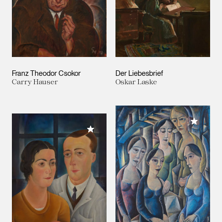
Franz Theodor Csokor
Der Liebesbrief
Carry Hauser
Oskar Laske
Meiner 
Meiner Sammlung hinzufügen