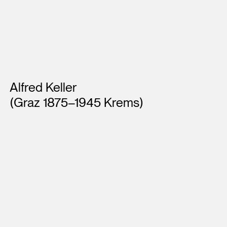
Künstler*innen
Alfred Keller
(Graz 1875–1945 Krems)