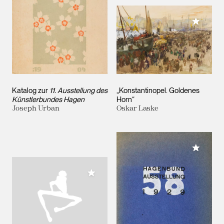
Meiner 
Katalog zur
11. Ausstellung des
„Konstantinopel. Goldenes
Künstlerbundes Hagen
Horn“
Joseph Urban
Oskar Laske
Meiner 
Meiner Sammlung hinzufügen