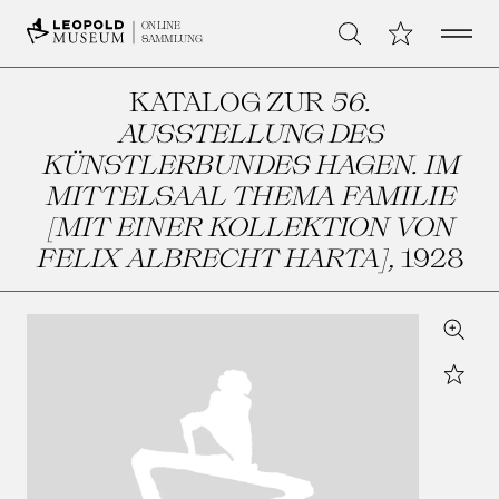
Open 
Meine Sammlu
ONLINE
Suche
SAMMLUNG
KATALOG ZUR
56.
AUSSTELLUNG DES
KÜNSTLERBUNDES HAGEN. IM
MITTELSAAL THEMA FAMILIE
[MIT EINER KOLLEKTION VON
FELIX ALBRECHT HARTA]
, 1928
Zoom
Star