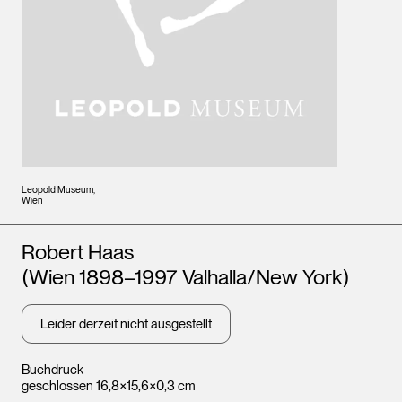
Leopold Museum,
Wien
Künstler*innen
Robert Haas
(Wien 1898–1997 Valhalla/New York)
Leider derzeit nicht ausgestellt
Buchdruck
geschlossen 16,8×15,6×0,3 cm