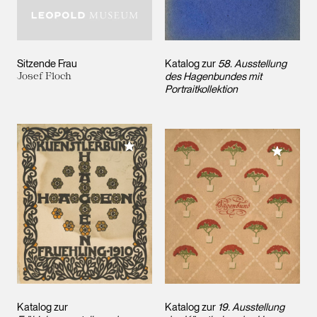
Sitzende Frau
Katalog zur
58. Ausstellung
Josef Floch
des Hagenbundes mit
Portraitkollektion
Meiner Sammlung hinzufügen
Meiner 
Katalog zur
Katalog zur
19. Ausstellung