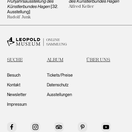
Frühjahrsausstellung des
des Künstlerbundes Hagen
Künstlerbundes Hagen
[32.
Alfred Keller
Ausstellung]
Rudolf Junk
ONLINE
SAMMLUNG
SUCHE
ALBUM
ÜBER UNS
Besuch
Tickets/Preise
Kontakt
Datenschutz
Newsletter
Ausstellungen
Impressum
Facebook
Instagram
Tripadvisor
Pinterest
YouTube