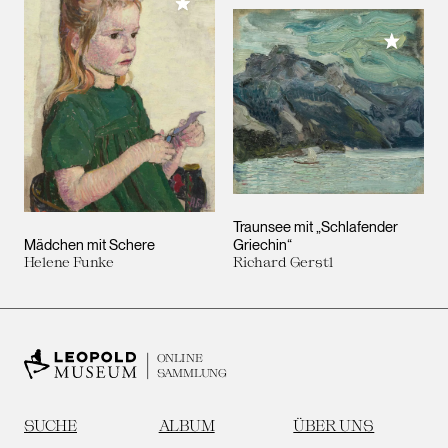
Meiner Sammlung hinzufügen
Meiner 
Traunsee mit „Schlafender
Mädchen mit Schere
Griechin“
Helene Funke
Richard Gerstl
ONLINE
SAMMLUNG
SUCHE
ALBUM
ÜBER UNS