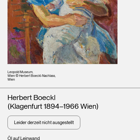
Leopold Museum,
Wien © Herbert Boeckl-Nachlass,
Wien
Künstler*innen
Herbert Boeckl
(Klagenfurt 1894–1966 Wien)
Leider derzeit nicht ausgestellt
Öl auf Leinwand