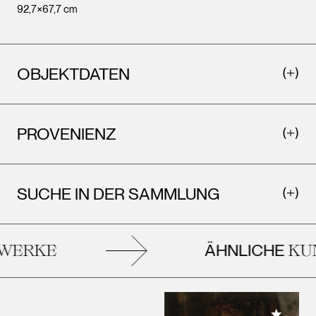
92,7×67,7 cm
OBJEKTDATEN
PROVENIENZ
SUCHE IN DER SAMMLUNG
ÄHNLICHE
ERKE
KUNS
Meiner 