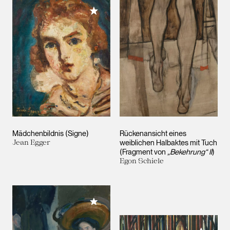
Meiner Sammlung hinzufügen
Mädchenbildnis (Signe)
Rückenansicht eines
Jean Egger
weiblichen Halbaktes mit Tuch
(Fragment von
„Bekehrung“ II
)
Egon Schiele
Meiner Sammlung hinzufügen