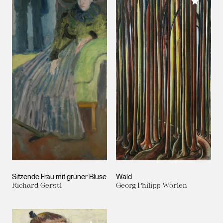
Meiner 
Sitzende Frau mit grüner Bluse
Wald
Richard Gerstl
Georg Philipp Wörlen