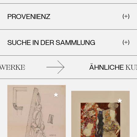
PROVENIENZ
SUCHE IN DER SAMMLUNG
ÄHNLICHE
ERKE
KUN
Meiner Sammlung hinzufügen
Meiner 