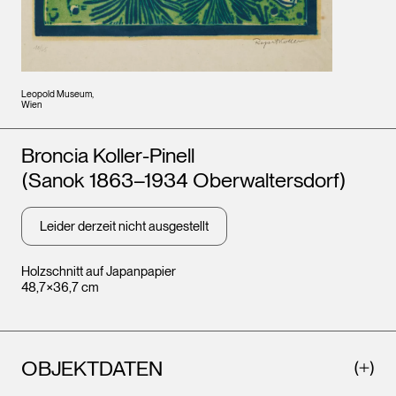
Leopold Museum,
Wien
Künstler*innen
Broncia Koller-Pinell
(Sanok 1863–1934 Oberwaltersdorf)
Leider derzeit nicht ausgestellt
Holzschnitt auf Japanpapier
48,7×36,7 cm
OBJEKTDATEN