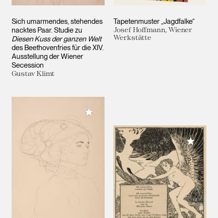
Sich umarmendes, stehendes
Tapetenmuster „Jagdfalke“
nacktes Paar. Studie zu
Josef Hoffmann, Wiener
Werkstätte
Diesen Kuss der ganzen Welt
des Beethovenfries für die XIV.
Ausstellung der Wiener
Secession
Gustav Klimt
Meiner Sammlung hinzufügen
Meiner 