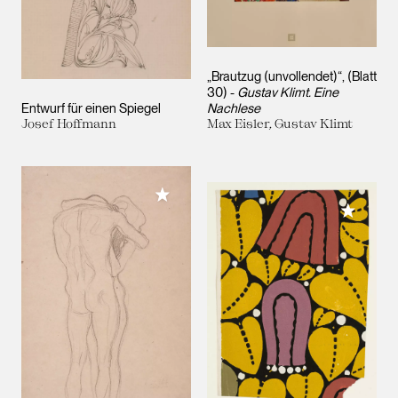
„Brautzug (unvollendet)“, (Blatt
30) -
Gustav Klimt. Eine
Entwurf für einen Spiegel
Nachlese
Josef Hoffmann
Max Eisler, Gustav Klimt
Meiner Sammlung hinzufügen
Meiner 