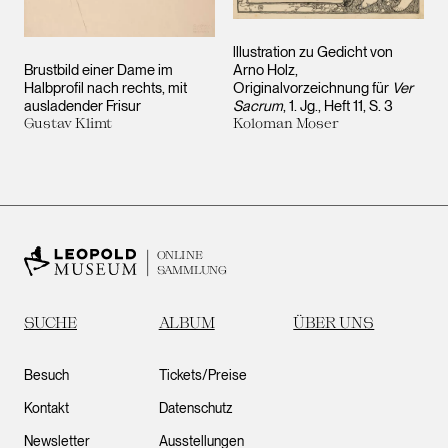
lllustration zu Gedicht von
Brustbild einer Dame im
Arno Holz,
Halbprofil nach rechts, mit
Originalvorzeichnung für
Ver
ausladender Frisur
Sacrum
, 1. Jg., Heft 11, S. 3
Gustav Klimt
Koloman Moser
ONLINE
SAMMLUNG
SUCHE
ALBUM
ÜBER UNS
Besuch
Tickets/Preise
Kontakt
Datenschutz
Newsletter
Ausstellungen