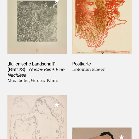
Meiner Sammlung hinzufügen
„Italienische Landschaft“,
Postkarte
(Blatt 23) -
Gustav Klimt. Eine
Koloman Moser
Nachlese
Max Eisler, Gustav Klimt
Meiner Sammlung hinzufügen
Meiner 