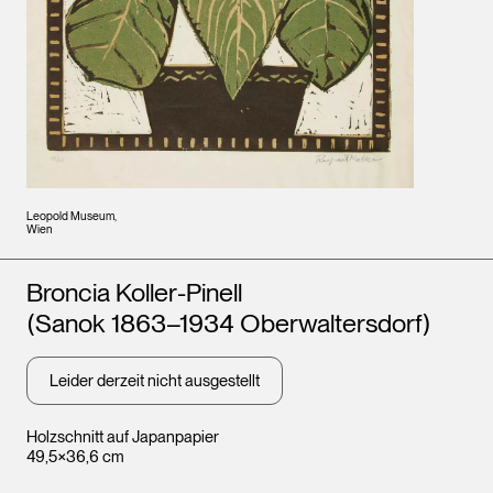
Leopold Museum,
Wien
Künstler*innen
Broncia Koller-Pinell
(Sanok 1863–1934 Oberwaltersdorf)
Leider derzeit nicht ausgestellt
Holzschnitt auf Japanpapier
49,5×36,6 cm