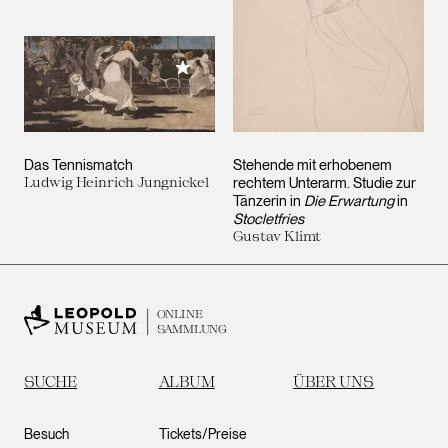
Meiner Sammlung hinzufügen
Das Tennismatch
Stehende mit erhobenem
Ludwig Heinrich Jungnickel
rechtem Unterarm. Studie zur
Tänzerin in
Die Erwartung
in
Stocletfries
Gustav Klimt
ONLINE
SAMMLUNG
SUCHE
ALBUM
ÜBER UNS
Besuch
Tickets/Preise