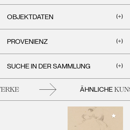
OBJEKTDATEN
PROVENIENZ
SUCHE IN DER SAMMLUNG
ÄHNLICHE
RKE
KUNS
Meiner 