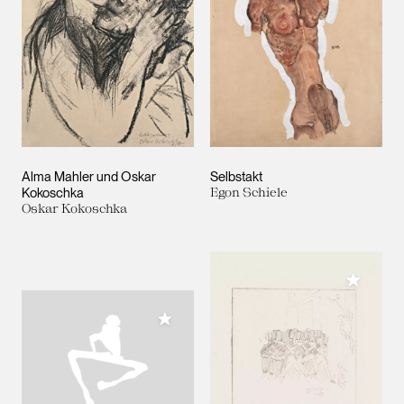
Alma Mahler und Oskar
Selbstakt
Kokoschka
Egon Schiele
Oskar Kokoschka
Meiner 
Meiner Sammlung hinzufügen