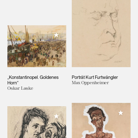
Meiner Sammlung hinzufügen
„Konstantinopel. Goldenes
Porträt Kurt Furtwängler
Horn“
Max Oppenheimer
Oskar Laske
Meiner 
Meiner Sammlung hinzufügen