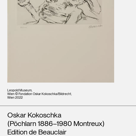
Leopold Museum,
Wien © Fondation Oskar Kokoschka/Bildrecht,
Wien 2022
Künstler*innen
Oskar Kokoschka
(Pöchlarn 1886–1980 Montreux)
Edition de Beauclair