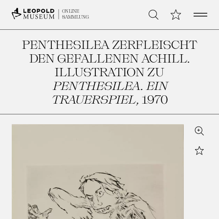
Open 
Meine Sammlu
ONLINE
Suche
SAMMLUNG
PENTHESILEA ZERFLEISCHT
DEN GEFALLENEN ACHILL.
ILLUSTRATION ZU
PENTHESILEA. EIN
TRAUERSPIEL
, 1970
Zoom
Star