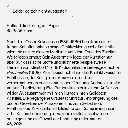
Leider derzeit nicht ausgestellt
Kaltnadelradierung auf Papier
48,8×36,4 cm
Nachdem Oskar Kokoschka (1886–1980) bereits in seiner
frühen Schaffensphase einige Grafikzyklen geschaffen hatte,
widmete er sich diesem Medium nach dem Ende des Zweiten
Weltkrieges erneut. Sein Augenmerk legte der Künstler nun
aber auf klassische Stoffe und illustrierte beispielsweise
Heinrich von Kleists (1777–1811) dramatische Liebesgeschichte
Penthesilea
(1808). Kleist beschrieb darin den Konflikt zwischen
Penthesilea, der Königin der Amazonen, und der
vorherrschenden gesellschaftlichen Ordnung. Anders als in der
antiken Überlieferung tötet Penthesilea hier in einem Anfall von
wilder Wut zusammen mit ihren Hunden ihren Geliebten
Achilles. Die begangene Gräueltat führt zur Anprangerung des
uralten Gesetzes der Amazonen und zum Selbstmord
Penthesileas. Kokoschka verbildlichte das Drama in insgesamt
zehn Kaltnadelradierungen, welche die Schlüsselszenen
aufzeigen und die Gewalt der Erzählung untermauern.
AS, 2021