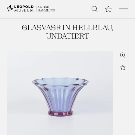
Open 
Meine Sammlu
ONLINE
Suche
SAMMLUNG
GLASVASE IN HELLBLAU
,
UNDATIERT
Zoom
Star