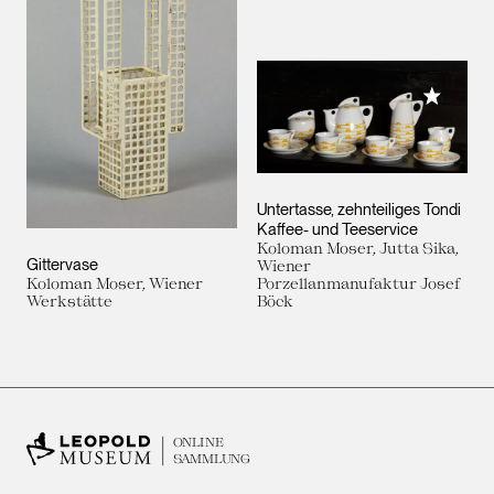
Meiner 
Untertasse, zehnteiliges Tondi
Kaffee- und Teeservice
Koloman Moser, Jutta Sika,
Gittervase
Wiener
Koloman Moser, Wiener
Porzellanmanufaktur Josef
Werkstätte
Böck
ONLINE
SAMMLUNG