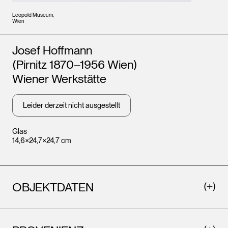
Leopold Museum,
Wien
Künstler*innen
Josef Hoffmann
(Pirnitz 1870–1956 Wien)
Wiener Werkstätte
Leider derzeit nicht ausgestellt
Glas
14,6×24,7×24,7 cm
OBJEKTDATEN