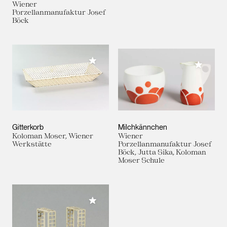
Wiener
Porzellanmanufaktur Josef
Böck
Meiner Sammlung hinzufügen
Meiner 
Gitterkorb
Milchkännchen
Koloman Moser, Wiener
Wiener
Werkstätte
Porzellanmanufaktur Josef
Böck, Jutta Sika, Koloman
Moser Schule
Meiner Sammlung hinzufügen