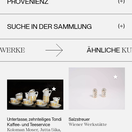
PROVENIENZ
SUCHE IN DER SAMMLUNG
ÄHNLICHE
WERKE
KU
Meiner 
Meiner Sammlung hinzufügen
Untertasse, zehnteiliges Tondi
Salzstreuer
Kaffee- und Teeservice
Wiener Werkstätte
Koloman Moser, Jutta Sika,