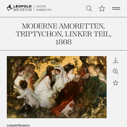
Open 
Meine Sammlu
ONLINE
Suche
SAMMLUNG
MODERNE AMORETTEN,
TRIPTYCHON, LINKER TEIL
,
1868
Downl
Zoom
Star
Leopold Museum,