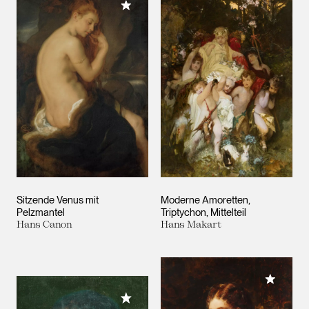
Meiner Sammlung hinzufügen
Sitzende Venus mit
Moderne Amoretten,
Pelzmantel
Triptychon, Mittelteil
Hans Canon
Hans Makart
Meiner 
Meiner Sammlung hinzufügen