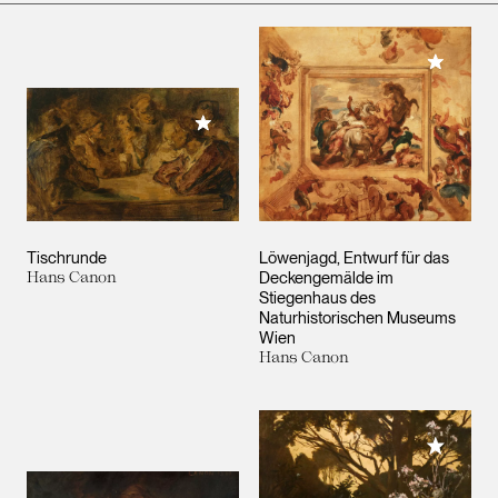
Meiner 
Meiner Sammlung hinzufügen
Tischrunde
Löwenjagd, Entwurf für das
Hans Canon
Deckengemälde im
Stiegenhaus des
Naturhistorischen Museums
Wien
Hans Canon
Meiner 