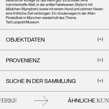
literarische Vorlage für das Werk gibt. Es schildert eine
märchenhafte Welt, in der antike Fabelwesen (Satyrn) mit
Mädchen (Nymphen) sowie mit einem Hund und zahmen Hasen
eine fröhliche Zeit verbringen. Ein
Kinderreigen
in der Alten
Pinakothek in München wiederholt das Thema.
Text Leopold Museum
OBJEKTDATEN
PROVENIENZ
SUCHE IN DER SAMMLUNG
ÄHNLICHE
RKE
KUNS