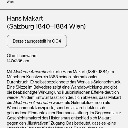
Wien
Künstler*innen
Hans Makart
(Salzburg 1840–1884 Wien)
Derzeit ausgestellt im OG4
Öl auf Leinwand
147×236 cm
Mit
Moderne Amoretten
feierte Hans Makart (1840–1884) im
Münchner Kunstverein 1868 seinen internationalen
Durchbruch. Er selbst bezeichnete das Werk als Salonschmuck.
Eine Skizze im Belvedere zeigt eine Wandabwicklung und gibt
die beabsichtigte Wirkung und illusionistischen Effekte deutlich
wieder. An dem Entwurf lässt sich deutlich ablesen, dass Makart
die
Modernen Amoretten
weder als Galeriebilder noch als
Wandschmuck konzipierte, sondern als architektonisch
gebundene Elemente einer Raumausstattung. Im Gegensatz zur
Geschichtsmalerei des Historismus entschied sich Makart
gegen den „illustrativen“ Zugang. Das bedeutet, dass es keine