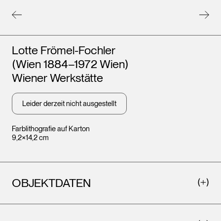
Künstler*innen
Lotte Frömel-Fochler
(Wien 1884–1972 Wien)
Wiener Werkstätte
Leider derzeit nicht ausgestellt
Farblithografie auf Karton
9,2×14,2 cm
OBJEKTDATEN