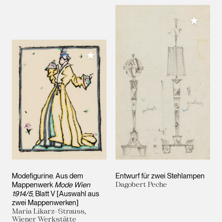
Meiner 
Meiner Sammlung hinzufügen
Modefigurine. Aus dem
Entwurf für zwei Stehlampen
Mappenwerk
Mode Wien
Dagobert Peche
1914/5
, Blatt V [Auswahl aus
zwei Mappenwerken]
Maria Likarz-Strauss,
Wiener Werkstätte