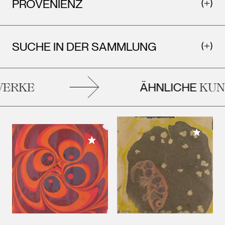
PROVENIENZ
SUCHE IN DER SAMMLUNG
ÄHNLICHE
ERKE
KUNS
Meiner 
Meiner Sammlung hinzufügen