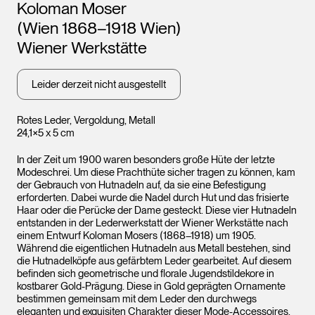
Künstler*innen
Koloman Moser
(Wien 1868–1918 Wien)
Wiener Werkstätte
Leider derzeit nicht ausgestellt
Rotes Leder, Vergoldung, Metall
24,1×5 x 5 cm
In der Zeit um 1900 waren besonders große Hüte der letzte
Modeschrei. Um diese Prachthüte sicher tragen zu können, kam
der Gebrauch von Hutnadeln auf, da sie eine Befestigung
erforderten. Dabei wurde die Nadel durch Hut und das frisierte
Haar oder die Perücke der Dame gesteckt. Diese vier Hutnadeln
entstanden in der Lederwerkstatt der Wiener Werkstätte nach
einem Entwurf Koloman Mosers (1868–1918) um 1905.
Während die eigentlichen Hutnadeln aus Metall bestehen, sind
die Hutnadelköpfe aus gefärbtem Leder gearbeitet. Auf diesem
befinden sich geometrische und florale Jugendstildekore in
kostbarer Gold-Prägung. Diese in Gold geprägten Ornamente
bestimmen gemeinsam mit dem Leder den durchwegs
eleganten und exquisiten Charakter dieser Mode-Accessoires,