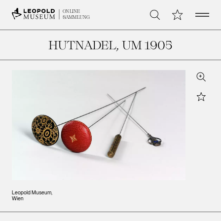
Open 
Meine Sammlu
ONLINE
Suche
SAMMLUNG
HUTNADEL
, UM 1905
Zoom
Star
Leopold Museum,
Wien