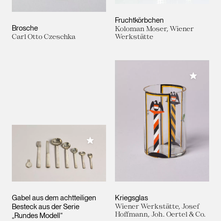
Fruchtkörbchen
Brosche
Koloman Moser, Wiener
Carl Otto Czeschka
Werkstätte
Meiner 
Meiner Sammlung hinzufügen
Gabel aus dem achtteiligen
Kriegsglas
Besteck aus der Serie
Wiener Werkstätte, Josef
Hoffmann, Joh. Oertel & Co.
„Rundes Modell“