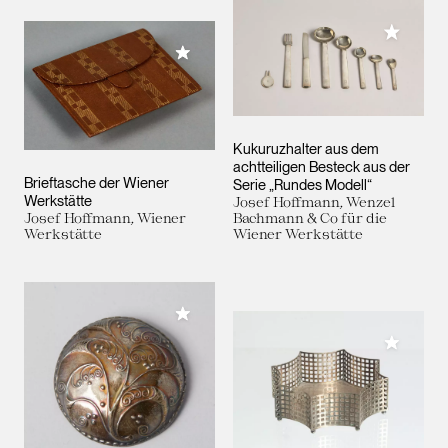
Meiner 
Meiner Sammlung hinzufügen
Kukuruzhalter aus dem
achtteiligen Besteck aus der
Brieftasche der Wiener
Serie „Rundes Modell“
Werkstätte
Josef Hoffmann, Wenzel
Josef Hoffmann, Wiener
Bachmann & Co für die
Werkstätte
Wiener Werkstätte
Meiner Sammlung hinzufügen
Meiner 