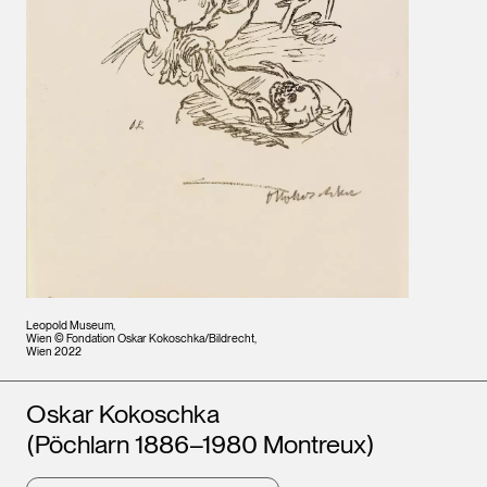
Leopold Museum,
Wien © Fondation Oskar Kokoschka/Bildrecht,
Wien 2022
Künstler*innen
Oskar Kokoschka
(Pöchlarn 1886–1980 Montreux)