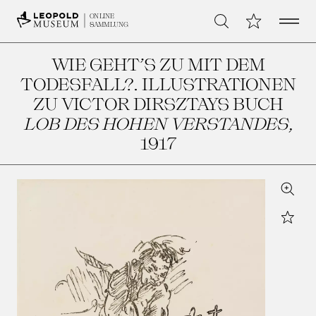
Open 
Meine Sammlu
ONLINE
Suche
SAMMLUNG
WIE GEHT’S ZU MIT DEM
TODESFALL?. ILLUSTRATIONEN
ZU VICTOR DIRSZTAYS BUCH
LOB DES HOHEN VERSTANDES
,
1917
Zoom
Star