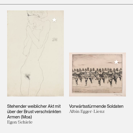
Meiner Sammlung hinzufügen
Meiner 
Stehender weiblicher Akt mit
Vorwärtsstürmende Soldaten
über der Brust verschränkten
Albin Egger-Lienz
Armen (Moa)
Egon Schiele