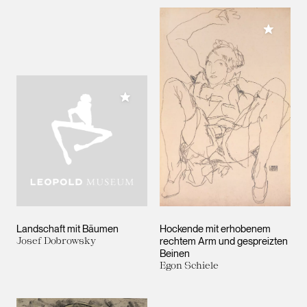
Meiner 
Meiner Sammlung hinzufügen
Landschaft mit Bäumen
Hockende mit erhobenem
Josef Dobrowsky
rechtem Arm und gespreizten
Beinen
Egon Schiele