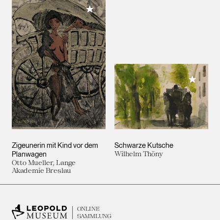
Meiner Sammlung hinzufügen
Meiner 
Zigeunerin mit Kind vor dem
Schwarze Kutsche
Planwagen
Wilhelm Thöny
Otto Mueller, Lange
Akademie Breslau
ONLINE
SAMMLUNG