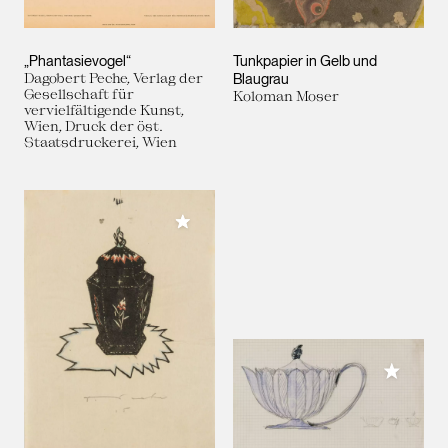
„Phantasievogel“
Tunkpapier in Gelb und
Dagobert Peche, Verlag der
Blaugrau
Gesellschaft für
Koloman Moser
vervielfältigende Kunst,
Wien, Druck der öst.
Staatsdruckerei, Wien
Meiner Sammlung hinzufügen
Meiner 