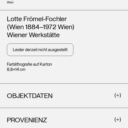
Wien
Künstler*innen
Lotte Frömel-Fochler
(Wien 1884–1972 Wien)
Wiener Werkstätte
Leider derzeit nicht ausgestellt
Farblithografie auf Karton
8,8×14 cm
OBJEKTDATEN
PROVENIENZ