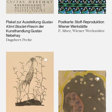
Plakat zur Ausstellung
Gustav
Postkarte: Stoff-Reproduktion
Klimt Stoclet-Fries
in der
Wiener Werkstätte
Kunsthandlung Gustav
F. Alber, Wiener Werkstätte
Nebehay
Dagobert Peche
Meiner Sammlung hinzufügen
Meiner 