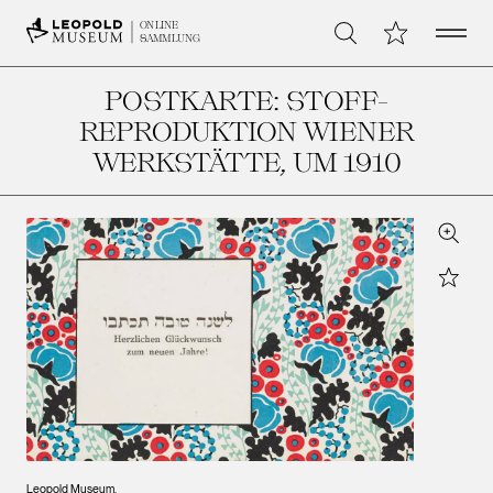
Open 
Meine Sammlu
ONLINE
Suche
SAMMLUNG
POSTKARTE: STOFF-
REPRODUKTION WIENER
WERKSTÄTTE
, UM 1910
Zoom
Star
Leopold Museum,