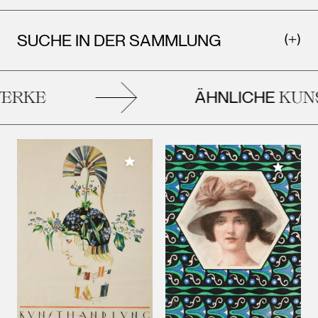
SUCHE IN DER SAMMLUNG
ÄHNLICHE
ERKE
KUNS
Meiner Sammlung hinzufügen
Meiner 