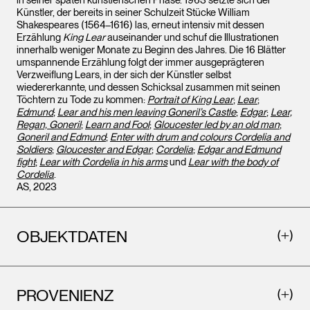
in seiner späten künstlerischen Phase. 1963 setzte sich der
Künstler, der bereits in seiner Schulzeit Stücke William
Shakespeares (1564–1616) las, erneut intensiv mit dessen
Erzählung
King Lear
auseinander und schuf die Illustrationen
innerhalb weniger Monate zu Beginn des Jahres. Die 16 Blätter
umspannende Erzählung folgt der immer ausgeprägteren
Verzweiflung Lears, in der sich der Künstler selbst
wiedererkannte, und dessen Schicksal zusammen mit seinen
Töchtern zu Tode zu kommen:
Portrait of King Lear
;
Lear
;
Edmund
;
Lear and his men leaving Goneril’s Castle
;
Edgar
;
Lear,
Regan, Goneril
;
Learn and Fool
;
Gloucester led by an old man
;
Goneril and Edmund
;
Enter with drum and colours Cordelia and
Soldiers
;
Gloucester and Edgar
;
Cordelia
;
Edgar and Edmund
fight
;
Lear with Cordelia in his arms
und
Lear with the body of
Cordelia
.
AS, 2023
OBJEKTDATEN
PROVENIENZ