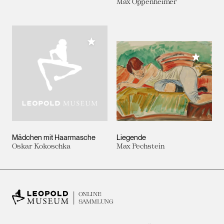
Max Oppenheimer
Meiner Sammlung hinzufügen
Meiner 
Mädchen mit Haarmasche
Liegende
Oskar Kokoschka
Max Pechstein
ONLINE
SAMMLUNG