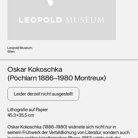
Leopold Museum,
Wien
Künstler*innen
Oskar Kokoschka
(Pöchlarn 1886–1980 Montreux)
Leider derzeit nicht ausgestellt
Lithografie auf Papier
45,3×35,5 cm
Oskar Kokoschka (1886–1980) widmete sich nicht nur in
seinem Frühwerk der Verbildlichung von Literatur, sondern auch