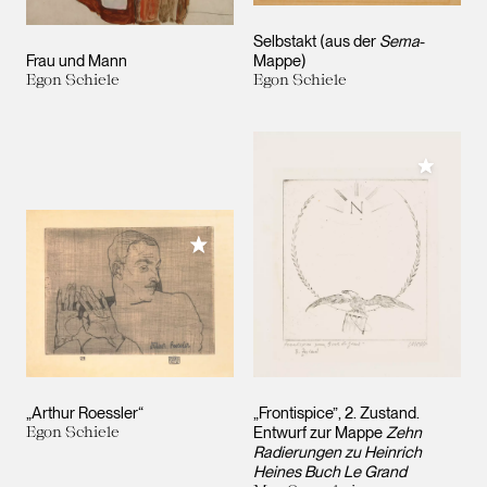
Selbstakt (aus der
Sema
-
Frau und Mann
Mappe)
Egon Schiele
Egon Schiele
Meiner 
Meiner Sammlung hinzufügen
„Arthur Roessler“
„Frontispice”, 2. Zustand.
Egon Schiele
Entwurf zur Mappe
Zehn
Radierungen zu Heinrich
Heines Buch Le Grand