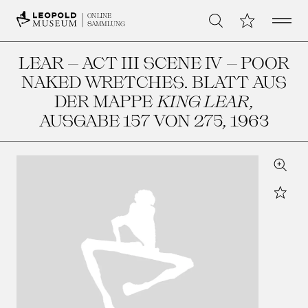
Open 
Meine Sammlu
ONLINE
Suche
SAMMLUNG
LEAR – ACT III SCENE IV – POOR
NAKED WRETCHES. BLATT AUS
DER MAPPE
KING LEAR
,
AUSGABE 157 VON 275
, 1963
Zoom
Star