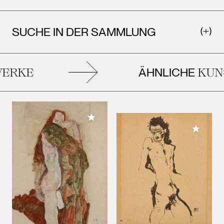
SUCHE IN DER SAMMLUNG
ÄHNLICHE
ERKE
KUNS
Meiner Sammlung hinzufügen
Meiner 