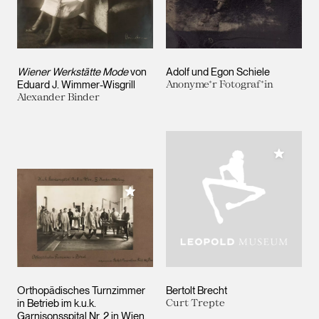
Wiener Werkstätte Mode
von
Adolf und Egon Schiele
Eduard J. Wimmer-Wisgrill
Anonyme*r Fotograf*in
Alexander Binder
Meiner 
Meiner Sammlung hinzufügen
Orthopädisches Turnzimmer
Bertolt Brecht
in Betrieb im k.u.k.
Curt Trepte
Garnisonsspital Nr. 2 in Wien,