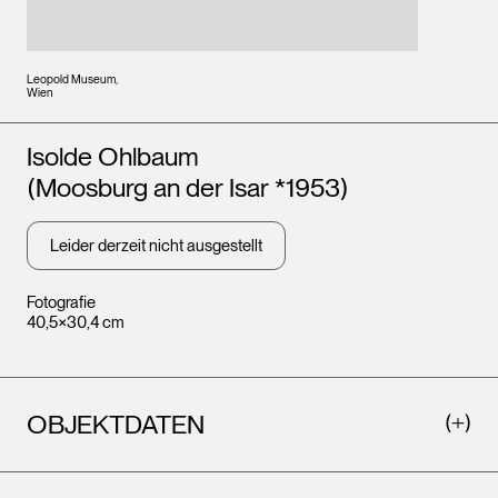
Leopold Museum,
Wien
Künstler*innen
Isolde Ohlbaum
(Moosburg an der Isar *1953)
Leider derzeit nicht ausgestellt
Fotografie
40,5×30,4 cm
OBJEKTDATEN