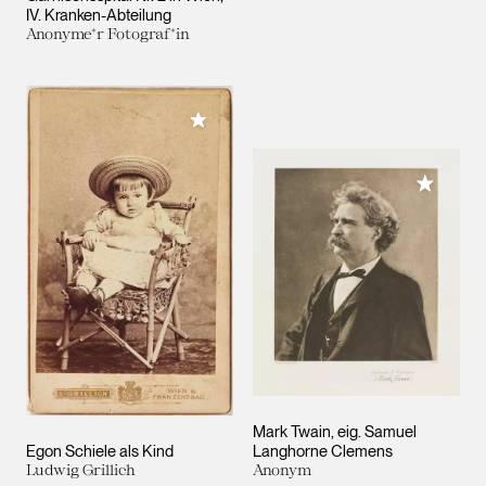
IV. Kranken-Abteilung
Anonyme*r Fotograf*in
Meiner Sammlung hinzufügen
Meiner 
Mark Twain, eig. Samuel
Egon Schiele als Kind
Langhorne Clemens
Ludwig Grillich
Anonym