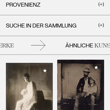
PROVENIENZ
SUCHE IN DER SAMMLUNG
ÄHNLICHE
RKE
KUNS
Meiner 
Meiner Sammlung hinzufügen