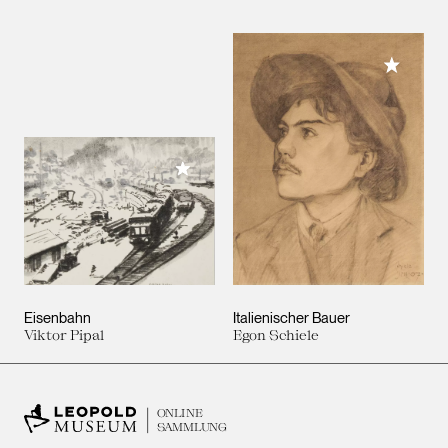
Meiner 
Meiner Sammlung hinzufügen
Eisenbahn
Italienischer Bauer
Viktor Pipal
Egon Schiele
ONLINE
SAMMLUNG