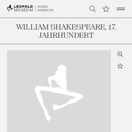
Open 
Meine Sammlu
ONLINE
Suche
SAMMLUNG
WILLIAM SHAKESPEARE
, 17.
JAHRHUNDERT
Zoom
Star