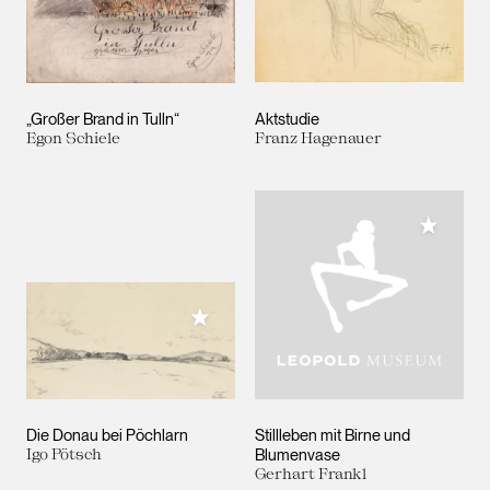
„Großer Brand in Tulln“
Aktstudie
Egon Schiele
Franz Hagenauer
Meiner 
Meiner Sammlung hinzufügen
Die Donau bei Pöchlarn
Stillleben mit Birne und
Igo Pötsch
Blumenvase
Gerhart Frankl