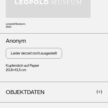
Leopold Museum,
Wien
Künstler*innen
Anonym
Leider derzeit nicht ausgestellt
Kupferstich auf Papier
20,8×13,5 cm
OBJEKTDATEN