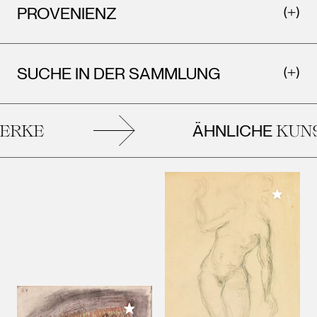
PROVENIENZ
SUCHE IN DER SAMMLUNG
ÄHNLICHE
RKE
KUNS
Meiner 
Meiner Sammlung hinzufügen