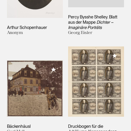
Percy Bysshe Shelley. Blatt
aus der Mappe
Dichter –
Arthur Schopenhauer
Imaginäre Porträts
Anonym
Georg Eisler
Meiner 
Meiner Sammlung hinzufügen
Bäckenhäusl
Druckbogen für die