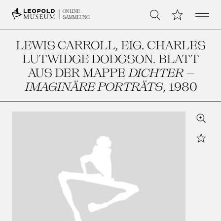
Open 
Meine Sammlu
ONLINE
Suche
SAMMLUNG
LEWIS CARROLL, EIG. CHARLES
LUTWIDGE DODGSON. BLATT
AUS DER MAPPE
DICHTER –
IMAGINÄRE PORTRÄTS
, 1980
Zoom
Star