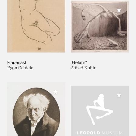
Meiner 
Frauenakt
„Gefahr“
Egon Schiele
Alfred Kubin
Meiner Sammlung hinzufügen
Meiner 