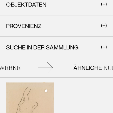
OBJEKTDATEN
PROVENIENZ
SUCHE IN DER SAMMLUNG
ÄHNLICHE
ERKE
KUN
Meiner Sammlung hinzufügen