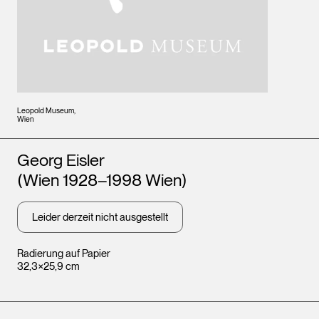
Leopold Museum,
Wien
Künstler*innen
Georg Eisler
(Wien 1928–1998 Wien)
Leider derzeit nicht ausgestellt
Radierung auf Papier
32,3×25,9 cm