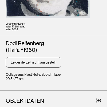
Leopold Museum,
Wien © Bildrecht,
Wien 2025
Künstler*innen
Dodi Reifenberg
(Haifa *1960)
Leider derzeit nicht ausgestellt
Collage aus Plastikfolie, Scotch-Tape
29,5×27 cm
OBJEKTDATEN