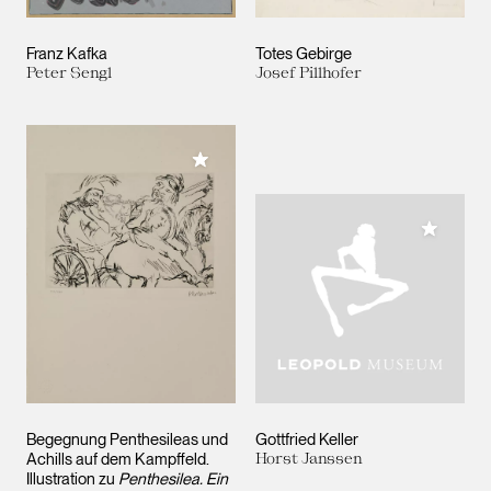
Franz Kafka
Totes Gebirge
Peter Sengl
Josef Pillhofer
Meiner Sammlung hinzufügen
Meiner 
Begegnung Penthesileas und
Gottfried Keller
Achills auf dem Kampffeld.
Horst Janssen
Illustration zu
Penthesilea. Ein