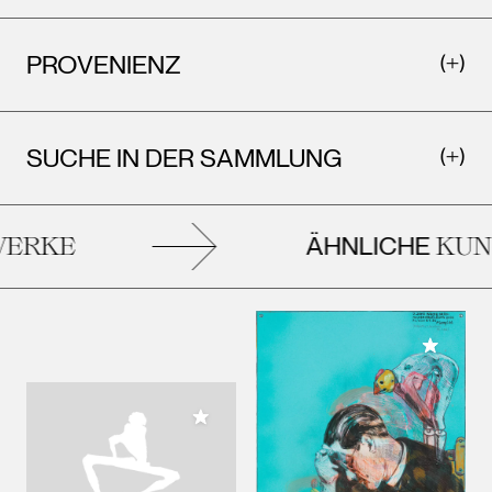
PROVENIENZ
SUCHE IN DER SAMMLUNG
ÄHNLICHE
ERKE
KUN
Meiner 
Meiner Sammlung hinzufügen