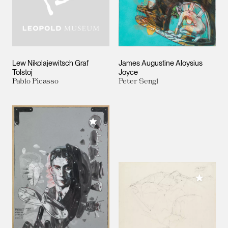
Lew Nikolajewitsch Graf
James Augustine Aloysius
Tolstoj
Joyce
Pablo Picasso
Peter Sengl
Meiner Sammlung hinzufügen
Meiner 