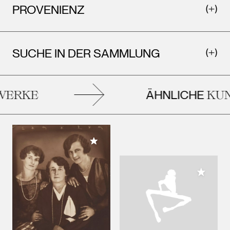
PROVENIENZ
SUCHE IN DER SAMMLUNG
ÄHNLICHE
ERKE
KUN
Meiner Sammlung hinzufügen
Meiner 