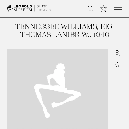
Open 
Meine Sammlu
ONLINE
Suche
SAMMLUNG
TENNESSEE WILLIAMS, EIG.
THOMAS LANIER W.
, 1940
Zoom
Star