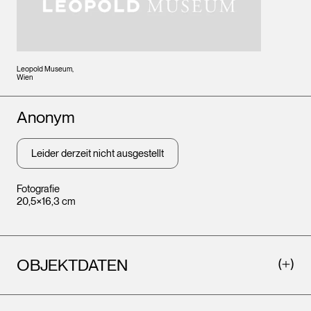
Leopold Museum,
Wien
Künstler*innen
Anonym
Leider derzeit nicht ausgestellt
Fotografie
20,5×16,3 cm
OBJEKTDATEN