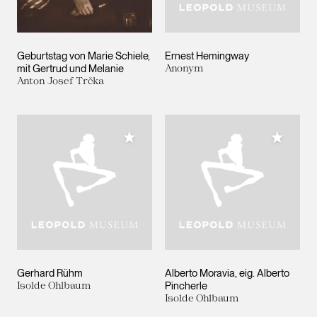
Geburtstag von Marie Schiele,
Ernest Hemingway
mit Gertrud und Melanie
Anonym
Anton Josef Trčka
Meiner Sammlung hinzufügen
Meiner 
Gerhard Rühm
Alberto Moravia, eig. Alberto
Isolde Ohlbaum
Pincherle
Isolde Ohlbaum