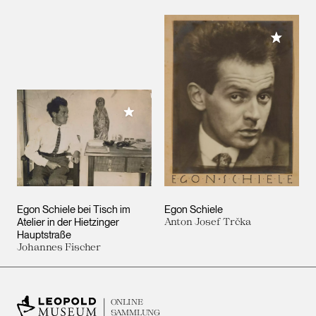
Meiner 
Meiner Sammlung hinzufügen
Egon Schiele bei Tisch im
Egon Schiele
Atelier in der Hietzinger
Anton Josef Trčka
Hauptstraße
Johannes Fischer
ONLINE
SAMMLUNG