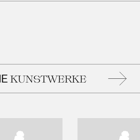
ÄH
NSTWERKE