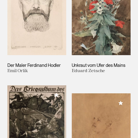
Der Maler Ferdinand Hodler
Unkraut vom Ufer des Mains
Emil Orlik
Eduard Zetsche
Meiner Sammlung hinzufügen
Meiner 