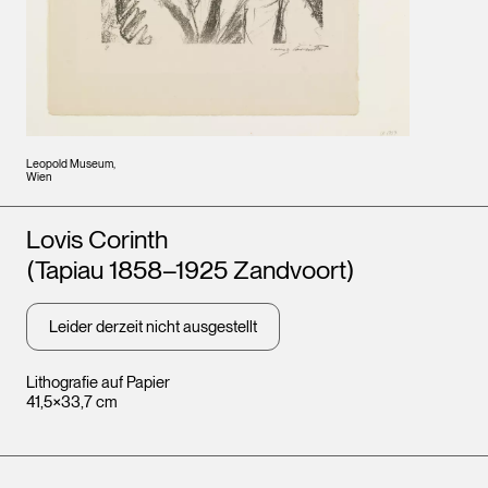
Leopold Museum,
Wien
Künstler*innen
Lovis Corinth
(Tapiau 1858–1925 Zandvoort)
Leider derzeit nicht ausgestellt
Lithografie auf Papier
41,5×33,7 cm