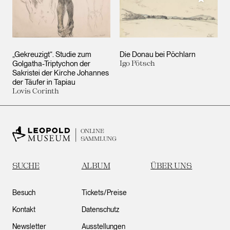
„Gekreuzigt“. Studie zum
Die Donau bei Pöchlarn
Golgatha-Triptychon der
Igo Pötsch
Sakristei der Kirche Johannes
der Täufer in Tapiau
Lovis Corinth
ONLINE
SAMMLUNG
SUCHE
ALBUM
ÜBER UNS
Besuch
Tickets/Preise
Kontakt
Datenschutz
Newsletter
Ausstellungen