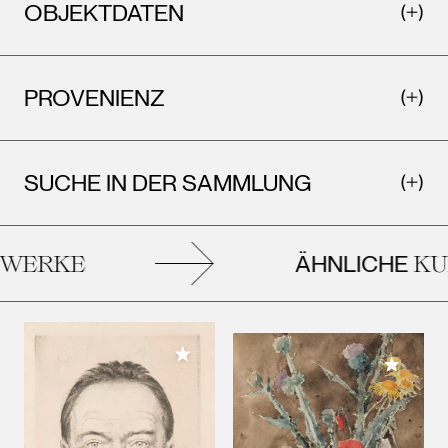
OBJEKTDATEN
PROVENIENZ
SUCHE IN DER SAMMLUNG
ÄHNLICHE
ERKE
KUN
Meiner Sammlung hinzufügen
Meiner 