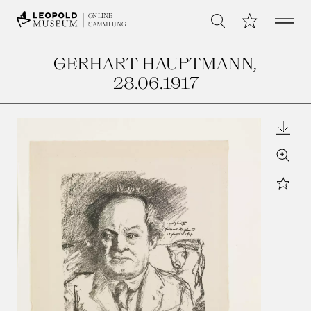
Open 
Meine Sammlu
ONLINE
Suche
SAMMLUNG
GERHART HAUPTMANN
,
28.06.1917
Downl
Zoom
Star