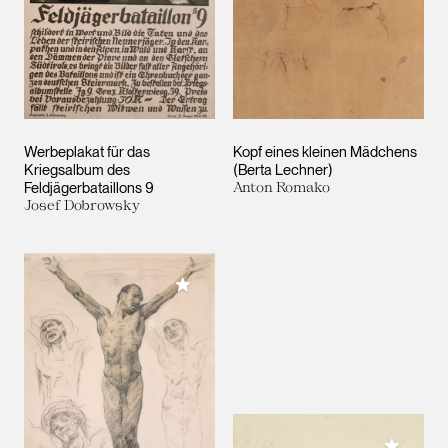
Werbeplakat für das
Kopf eines kleinen Mädchens
Kriegsalbum des
(Berta Lechner)
Feldjägerbataillons 9
Anton Romako
Josef Dobrowsky
Meiner Sammlung hinzufügen
Meiner 