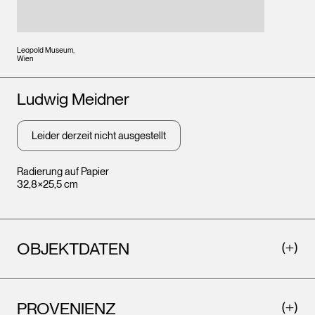
Leopold Museum,
Wien
Künstler*innen
Ludwig Meidner
Leider derzeit nicht ausgestellt
Radierung auf Papier
32,8×25,5 cm
OBJEKTDATEN
PROVENIENZ