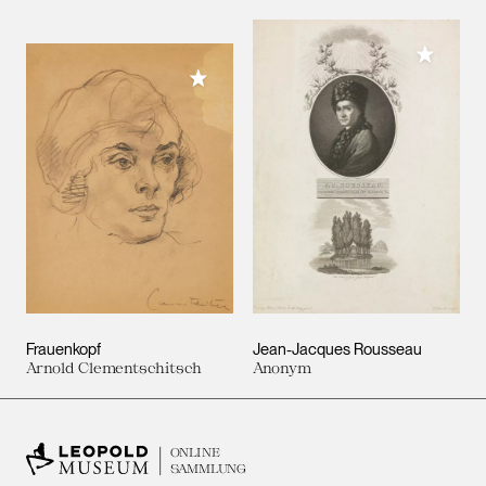
Meiner 
Meiner Sammlung hinzufügen
Frauenkopf
Jean-Jacques Rousseau
Arnold Clementschitsch
Anonym
ONLINE
SAMMLUNG