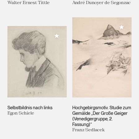
Walter Ernest Tittle
André Dunoyer de Segonzac
Meiner 
Meiner Sammlung hinzufügen
Selbstbildnis nach links
Hochgebirgsmotiv. Studie zum
Egon Schiele
Gemälde „Der Große Geiger
(Venedigergruppe, 2.
Fassung)“
Franz Sedlacek