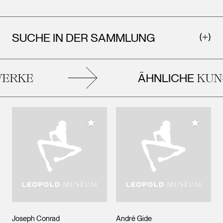
SUCHE IN DER SAMMLUNG
ÄHNLICHE
ERKE
KUN
Meiner Sammlung hinzufügen
Meiner 
Joseph Conrad
André Gide