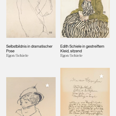
Selbstbildnis in dramatischer
Edith Schiele in gestreiftem
Pose
Kleid, sitzend
Egon Schiele
Egon Schiele
Meiner 
Meiner Sammlung hinzufügen