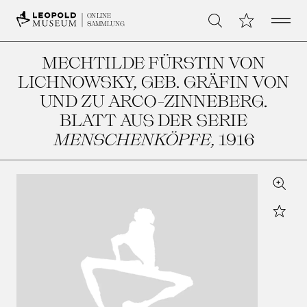
Open 
Meine Sammlu
ONLINE
Suche
SAMMLUNG
MECHTILDE FÜRSTIN VON
LICHNOWSKY, GEB. GRÄFIN VON
UND ZU ARCO-ZINNEBERG.
BLATT AUS DER SERIE
MENSCHENKÖPFE
, 1916
Zoom
Star