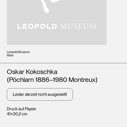
Leopold Museum,
Wien
Künstler*innen
Oskar Kokoschka
(Pöchlarn 1886–1980 Montreux)
Leider derzeit nicht ausgestellt
Druck auf Papier
41×30,2 cm