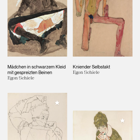
Mädchen in schwarzem Kleid
Kniender Selbstakt
mit gespreizten Beinen
Egon Schiele
Egon Schiele
Meiner Sammlung hinzufügen
Meiner 