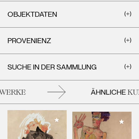
OBJEKTDATEN
PROVENIENZ
SUCHE IN DER SAMMLUNG
ÄHNLICHE
ERKE
KUN
Meiner Sammlung hinzufügen
Meiner 