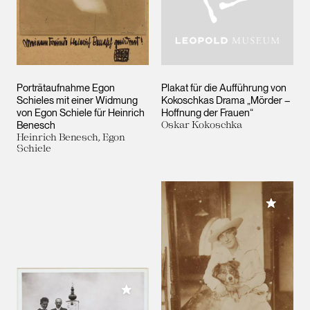
Porträtaufnahme Egon
Plakat für die Aufführung von
Schieles mit einer Widmung
Kokoschkas Drama „Mörder –
von Egon Schiele für Heinrich
Hoffnung der Frauen“
Benesch
Oskar Kokoschka
Heinrich Benesch, Egon
Schiele
Meiner 
Meiner Sammlung hinzufügen