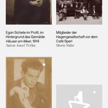
Egon Schiele im Profil, im
Mitglieder der
Hintergrund das Gemälde
Hagengesellschaft vor dem
Häuser am Meer
, 1914
Café Sperl
Anton Josef Trčka
Moriz Nähr
Meiner Sammlung hinzufügen
Meiner 