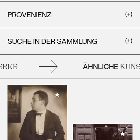
PROVENIENZ
SUCHE IN DER SAMMLUNG
ÄHNLICHE
RKE
KUNS
Meiner Sammlung hinzufügen
Meiner 