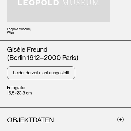
Leopold Museum,
Wien
Künstler*innen
Gisèle Freund
(Berlin 1912–2000 Paris)
Leider derzeit nicht ausgestellt
Fotografie
16,5×23,8 cm
OBJEKTDATEN