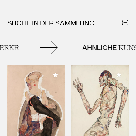
SUCHE IN DER SAMMLUNG
ÄHNLICHE
RKE
KUNS
Meiner 
Meiner Sammlung hinzufügen