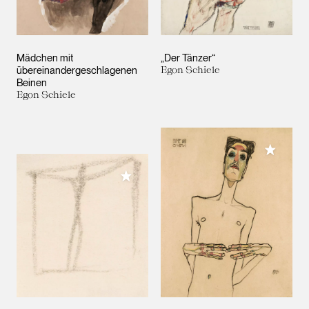
Mädchen mit
„Der Tänzer“
übereinandergeschlagenen
Egon Schiele
Beinen
Egon Schiele
Meiner 
Meiner Sammlung hinzufügen