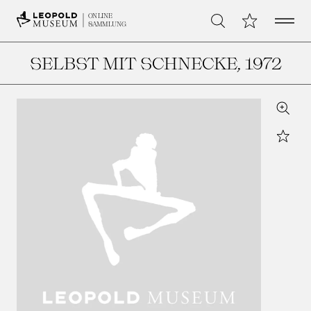
Open 
Meine Sammlu
ONLINE
Suche
SAMMLUNG
SELBST MIT SCHNECKE
, 1972
Zoom
Star