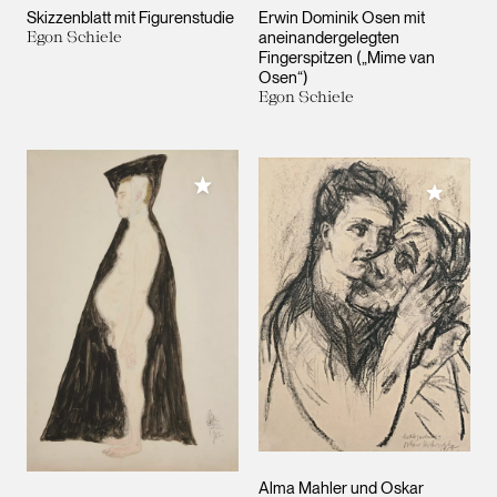
Skizzenblatt mit Figurenstudie
Erwin Dominik Osen mit
Egon Schiele
aneinandergelegten
Fingerspitzen („Mime van
Osen“)
Egon Schiele
Meiner Sammlung hinzufügen
Meiner 
Alma Mahler und Oskar