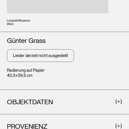
Leopold Museum,
Wien
Künstler*innen
Günter Grass
Leider derzeit nicht ausgestellt
Radierung auf Papier
40,3×39,5 cm
OBJEKTDATEN
PROVENIENZ