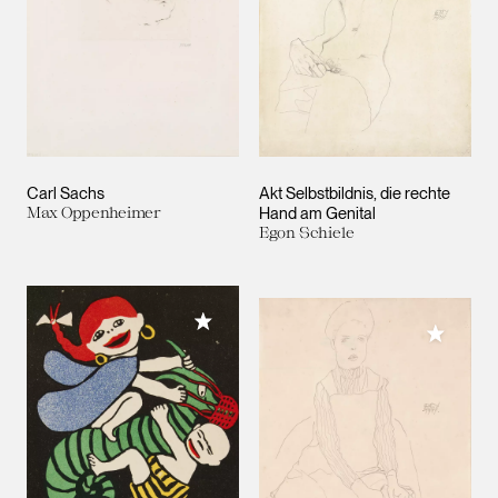
Carl Sachs
Akt Selbstbildnis, die rechte
Max Oppenheimer
Hand am Genital
Egon Schiele
Meiner Sammlung hinzufügen
Meiner 