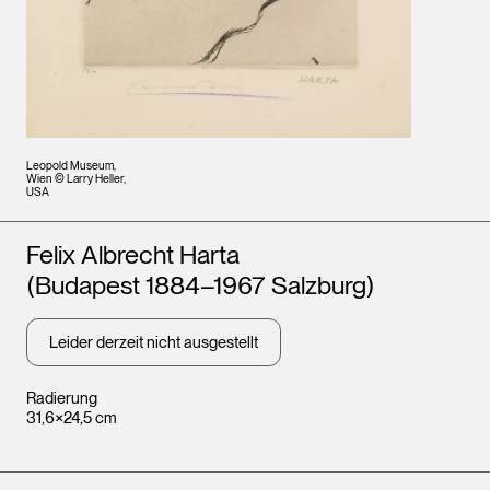
Leopold Museum,
Wien © Larry Heller,
USA
Künstler*innen
Felix Albrecht Harta
(Budapest 1884–1967 Salzburg)
Leider derzeit nicht ausgestellt
Radierung
31,6×24,5 cm