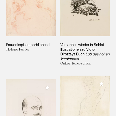
Frauenkopf, emporblickend
Versunken wieder in Schlaf.
Helene Funke
Illustrationen zu Victor
Dirsztays Buch
Lob des hohen
Verstandes
Oskar Kokoschka
Meiner 
Meiner Sammlung hinzufügen