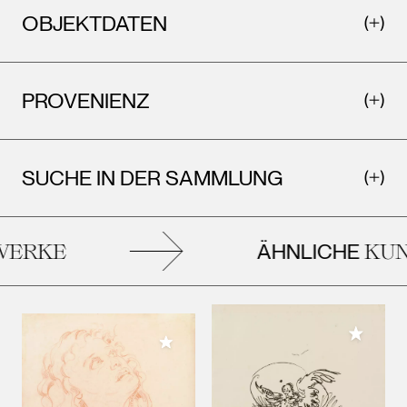
OBJEKTDATEN
PROVENIENZ
SUCHE IN DER SAMMLUNG
ÄHNLICHE
ERKE
KUN
Meiner 
Meiner Sammlung hinzufügen