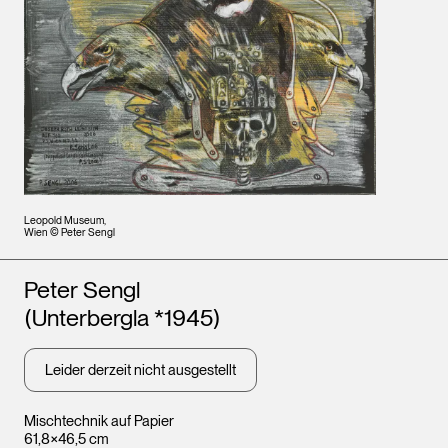
Leopold Museum,
Wien © Peter Sengl
Künstler*innen
Peter Sengl
(Unterbergla *1945)
Leider derzeit nicht ausgestellt
Mischtechnik auf Papier
61,8×46,5 cm