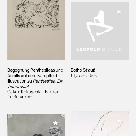
Meiner 
Begegnung Penthesileas und
Botho Strauß
Achills auf dem Kampffeld.
Ulysses Belz
Illustration zu
Penthesilea. Ein
Trauerspiel
Oskar Kokoschka, Edition
de Beauclair
Meiner 
Meiner Sammlung hinzufügen