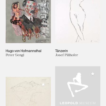
Hugo von Hofmannsthal
Tänzerin
Peter Sengl
Josef Pillhofer
Meiner 
Meiner Sammlung hinzufügen