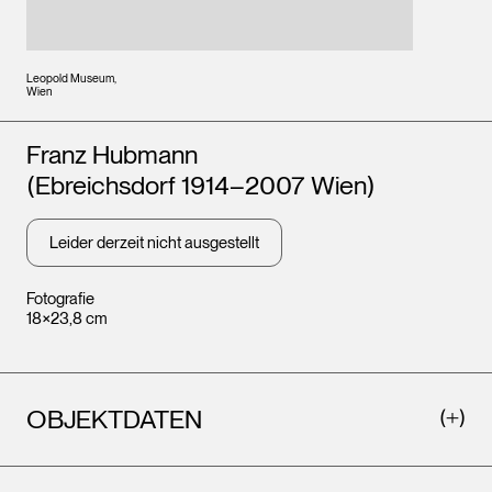
Leopold Museum,
Wien
Künstler*innen
Franz Hubmann
(Ebreichsdorf 1914–2007 Wien)
Leider derzeit nicht ausgestellt
Fotografie
18×23,8 cm
OBJEKTDATEN