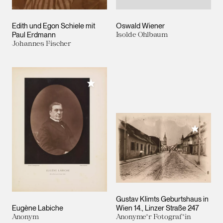
Edith und Egon Schiele mit
Oswald Wiener
Paul Erdmann
Isolde Ohlbaum
Johannes Fischer
Meiner Sammlung hinzufügen
Meiner 
Gustav Klimts Geburtshaus in
Eugène Labiche
Wien 14., Linzer Straße 247
Anonym
Anonyme*r Fotograf*in