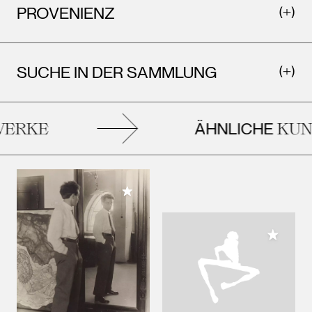
PROVENIENZ
SUCHE IN DER SAMMLUNG
ÄHNLICHE
ERKE
KUN
Meiner Sammlung hinzufügen
Meiner 