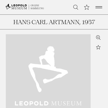
Open 
Meine Sammlu
ONLINE
Suche
SAMMLUNG
HANS CARL ARTMANN
, 1957
Zoom
Star