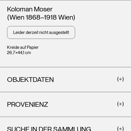
Künstler*innen
Koloman Moser
(Wien 1868–1918 Wien)
Leider derzeit nicht ausgestellt
Kreide auf Papier
26,7×44,1 cm
OBJEKTDATEN
PROVENIENZ
SUCHE IN DER SAMMLUNG