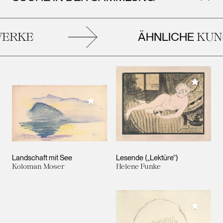
ÄHNLICHE
ERKE
KUN
Meiner 
Meiner Sammlung hinzufügen
Landschaft mit See
Lesende („Lektüre“)
Koloman Moser
Helene Funke
Meiner 