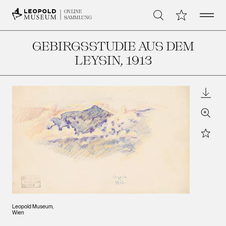
Open 
Meine Sammlu
ONLINE
Suche
SAMMLUNG
GEBIRGSSTUDIE AUS DEM
LEYSIN
, 1913
Downl
Zoom
Star
Leopold Museum,
Wien