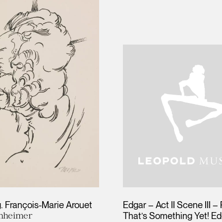
ig. François-Marie Arouet
Edgar – Act II Scene III –
nheimer
That’s Something Yet! Ed