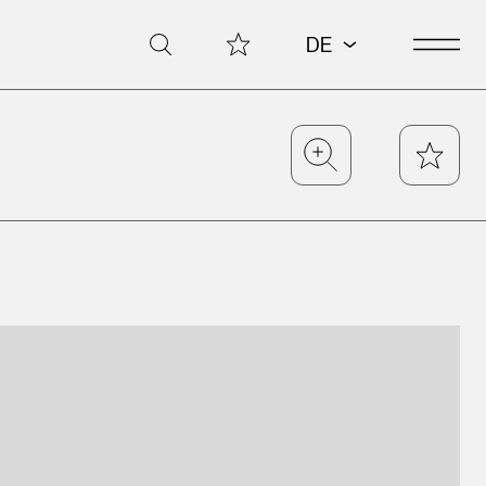
Open 
Meine Sammlung
Suche
DE
Zoom
Star