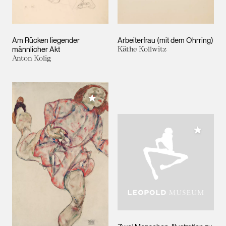
Am Rücken liegender
Arbeiterfrau (mit dem Ohrring)
männlicher Akt
Käthe Kollwitz
Anton Kolig
Meiner Sammlung hinzufügen
Meiner 