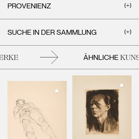
PROVENIENZ
SUCHE IN DER SAMMLUNG
ÄHNLICHE
RKE
KUNS
Meiner 
Meiner Sammlung hinzufügen