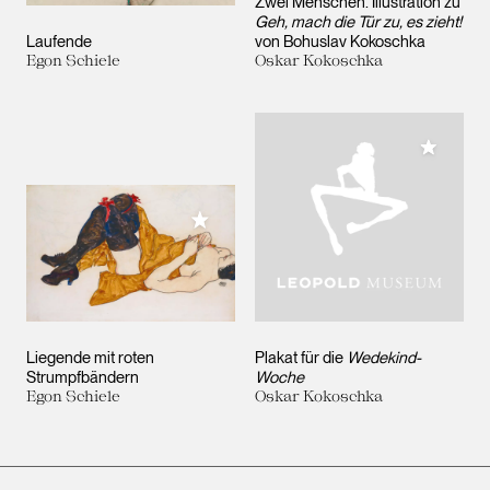
Zwei Menschen. Illustration zu
Geh, mach die Tür zu, es zieht!
Laufende
von Bohuslav Kokoschka
Egon Schiele
Oskar Kokoschka
Meiner 
Meiner Sammlung hinzufügen
Liegende mit roten
Plakat für die
Wedekind-
Strumpfbändern
Woche
Egon Schiele
Oskar Kokoschka