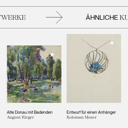
ÄHNLICHE
WERKE
KU
Meiner 
Meiner Sammlung hinzufügen
Alte Donau mit Badenden
Entwurf für einen Anhänger
August Rieger
Koloman Moser