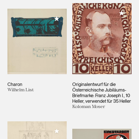
Meiner 
Meiner Sammlung hinzufügen
Charon
Originalentwurf für die
Wilhelm List
Österreichische Jubiläums-
Briefmarke: Franz Joseph I., 10
Heller, verwendet für 35 Heller
Koloman Moser
Meiner Sammlung hinzufügen
Meiner 