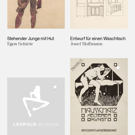
Stehender Junge mit Hut
Entwurf für einen Waschtisch
Egon Schiele
Josef Hoffmann
Meiner 
Meiner Sammlung hinzufügen