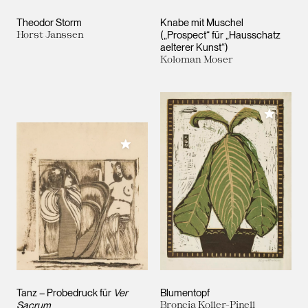
Theodor Storm
Knabe mit Muschel
Horst Janssen
(„Prospect“ für „Hausschatz
aelterer Kunst“)
Koloman Moser
Meiner 
Meiner Sammlung hinzufügen
Tanz – Probedruck für
Ver
Blumentopf
Sacrum
Broncia Koller-Pinell