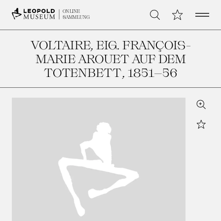
Open 
Meine Sammlu
ONLINE
Suche
SAMMLUNG
VOLTAIRE, EIG. FRANÇOIS-
MARIE AROUET AUF DEM
TOTENBETT
, 1851–56
Zoom
Star