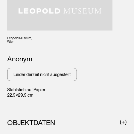
Leopold Museum,
Wien
Künstler*innen
Anonym
Leider derzeit nicht ausgestellt
Stahlstich auf Papier
22,9×29,9 cm
OBJEKTDATEN