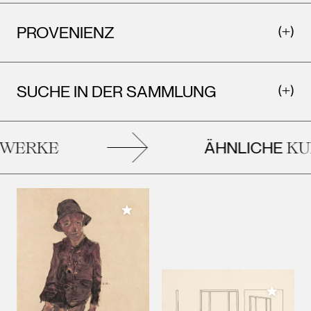
PROVENIENZ
SUCHE IN DER SAMMLUNG
ÄHNLICHE
WERKE
KU
Meiner Sammlung hinzufügen
Meiner 